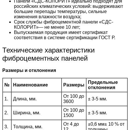
Панели «СДС-КОЛОРИТ» идеально подходят для
российских климатических условий: выдерживают
большие перепады температуры, сильные
изменения влажности воздуха;
Срок службы фиброцементной панели «СДС-
КОЛОРИТ»— не менее 10 лет;
Выпускаемая продукция имеет сертификат
соответствия в системе сертификации ГОСТ Р.
Технические характеристики
фиброцементных панелей
Размеры и отклонения
Предельные
№
Наименование
Размеры
отклонения
От 100 до
1.
Длина, мм.
± 3-5 мм.
3600
От 100 до
2.
Ширина, мм.
± 3-5 мм.
1500
От 4 до
±0,6 мм± 10 % от
3.
Толщина, мм.
12
толщины