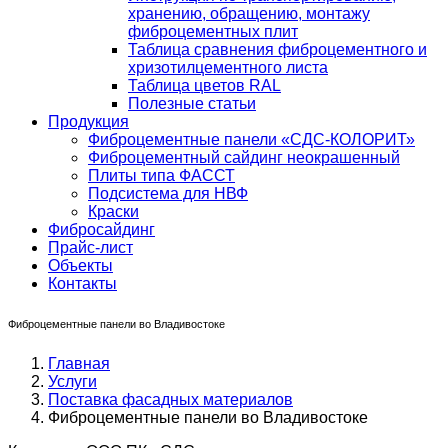
хранению, обращению, монтажу
фиброцементных плит
Таблица сравнения фиброцементного и
хризотилцементного листа
Таблица цветов RAL
Полезные статьи
Продукция
Фиброцементные панели «СДС-КОЛОРИТ»
Фиброцементный сайдинг неокрашенный
Плиты типа ФАССТ
Подсистема для НВФ
Краски
Фибросайдинг
Прайс-лист
Объекты
Контакты
Фиброцементные панели во Владивостоке
Главная
Услуги
Поставка фасадных материалов
Фиброцементные панели во Владивостоке