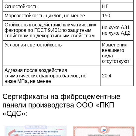
Огнестойкость
НГ
Морозостойкость, циклов, не менее
150
Стойкость к воздействию климатических
не хуже АЗ1
факторов по ГОСТ 9.401:по защитным
не хуже АД2
свойствам по декоративным свойствам
Условная светостойкость
Изменения
внешнего
вида
отсутствуют
Адгезия после воздействия
климатических факторов:баллов, не
20,4
ниже МПа, не менее
Сертификаты на фиброцементные
панели производства ООО «ПКП
«СДС»: