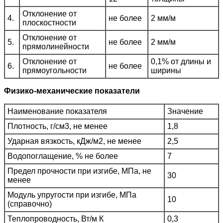
Отклонение от
4.
не более
2 мм/м
плоскостности
Отклонение от
5.
не более
2 мм/м
прямолинейности
Отклонение от
0,1% от длины и
6.
не более
прямоугольности
ширины
Физико-механические показатели
Наименование показателя
Значение
Плотность, г/см3, не менее
1,8
Ударная вязкость, кДж/м2, не менее
2,5
Водопоглащение, % не более
7
Предел прочности при изгибе, МПа, не
30
менее
Модуль упругости при изгибе, МПа
10
(справочно)
Теплопроводность, Вт/м К
0,3