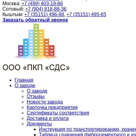
Москва:
+7 (499) 403-19-66
Сотовый:
+7 (904) 818-88-36
Кыштым:
+7 (35151) 496-88
,
+7 (35151) 495-65
Заказать обратный звонок
Главная
О заводе
О заводе
Отзывы
Новости завода
Карточка предприятия
Сертификаты соответствия
Доставка и оплата
Документы
Инструкция по транспортированию, хран
Таблица сравнения фиброцементного и хр