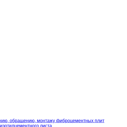
ению, обращению, монтажу фиброцементных плит
изотилцементного листа