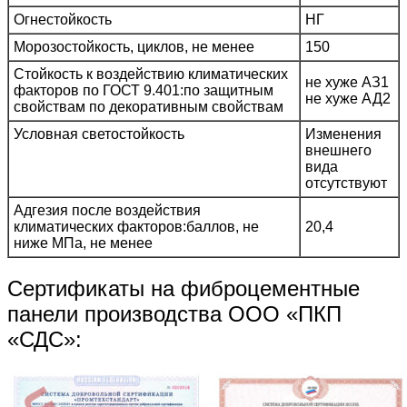
Огнестойкость
НГ
Морозостойкость, циклов, не менее
150
Стойкость к воздействию климатических
не хуже АЗ1
факторов по ГОСТ 9.401:по защитным
не хуже АД2
свойствам по декоративным свойствам
Условная светостойкость
Изменения
внешнего
вида
отсутствуют
Адгезия после воздействия
климатических факторов:баллов, не
20,4
ниже МПа, не менее
Сертификаты на фиброцементные
панели производства ООО «ПКП
«СДС»: