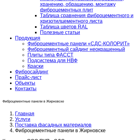
хранению, обращению, монтажу
фиброцементных плит
Таблица сравнения фиброцементного и
хризотилцементного листа
Таблица цветов RAL
Полезные статьи
Продукция
Фиброцементные панели «СДС-КОЛОРИТ»
Фиброцементный сайдинг неокрашенный
Плиты типа ФАССТ
Подсистема для НВФ
Краски
Фибросайдинг
Прайс-лист
Объекты
Контакты
Фиброцементные панели в Жирновске
Главная
Услуги
Поставка фасадных материалов
Фиброцементные панели в Жирновске