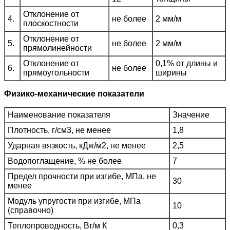
Отклонение от
4.
не более
2 мм/м
плоскостности
Отклонение от
5.
не более
2 мм/м
прямолинейности
Отклонение от
0,1% от длины и
6.
не более
прямоугольности
ширины
Физико-механические показатели
Наименование показателя
Значение
Плотность, г/см3, не менее
1,8
Ударная вязкость, кДж/м2, не менее
2,5
Водопоглащение, % не более
7
Предел прочности при изгибе, МПа, не
30
менее
Модуль упругости при изгибе, МПа
10
(справочно)
Теплопроводность, Вт/м К
0,3