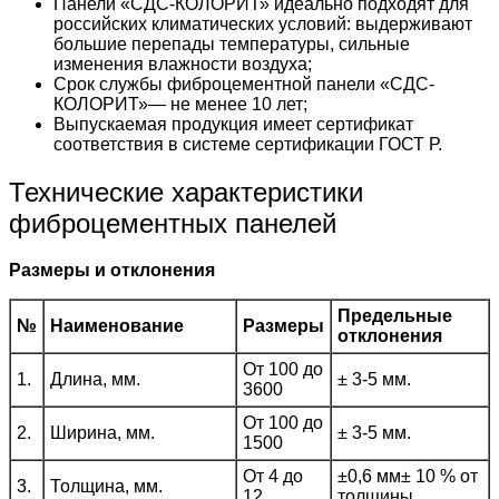
Панели «СДС-КОЛОРИТ» идеально подходят для
российских климатических условий: выдерживают
большие перепады температуры, сильные
изменения влажности воздуха;
Срок службы фиброцементной панели «СДС-
КОЛОРИТ»— не менее 10 лет;
Выпускаемая продукция имеет сертификат
соответствия в системе сертификации ГОСТ Р.
Технические характеристики
фиброцементных панелей
Размеры и отклонения
Предельные
№
Наименование
Размеры
отклонения
От 100 до
1.
Длина, мм.
± 3-5 мм.
3600
От 100 до
2.
Ширина, мм.
± 3-5 мм.
1500
От 4 до
±0,6 мм± 10 % от
3.
Толщина, мм.
12
толщины