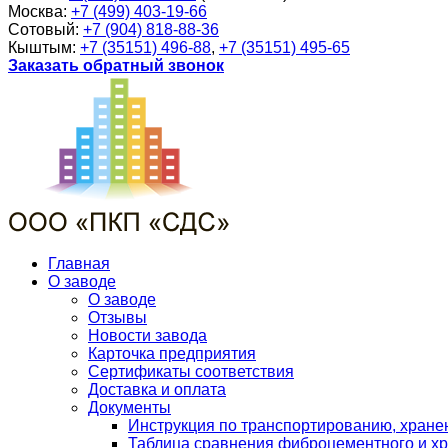
Москва:
+7 (499) 403-19-66
Сотовый:
+7 (904) 818-88-36
Кыштым:
+7 (35151) 496-88
,
+7 (35151) 495-65
Заказать обратный звонок
Главная
О заводе
О заводе
Отзывы
Новости завода
Карточка предприятия
Сертификаты соответствия
Доставка и оплата
Документы
Инструкция по транспортированию, хран
Таблица сравнения фиброцементного и хр