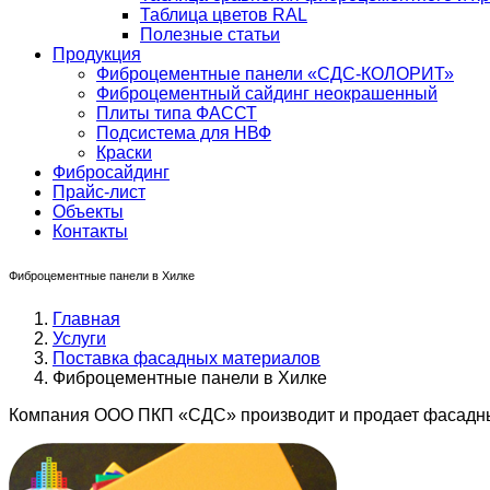
Таблица цветов RAL
Полезные статьи
Продукция
Фиброцементные панели «СДС-КОЛОРИТ»
Фиброцементный сайдинг неокрашенный
Плиты типа ФАССТ
Подсистема для НВФ
Краски
Фибросайдинг
Прайс-лист
Объекты
Контакты
Фиброцементные панели в Хилке
Главная
Услуги
Поставка фасадных материалов
Фиброцементные панели в Хилке
Компания ООО ПКП «СДС» производит и продает фасадны