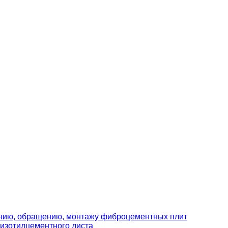
ению, обращению, монтажу фиброцементных плит
изотилцементного листа