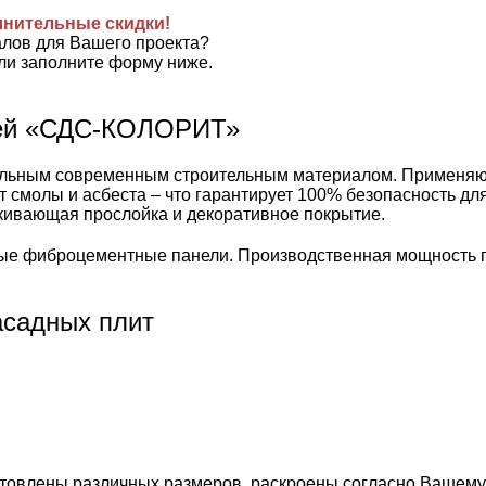
лнительные скидки!
алов для Вашего проекта?
ли заполните форму ниже.
лей «СДС-КОЛОРИТ»
ьным современным строительным материалом. Применяются 
т смолы и асбеста – что гарантирует 100% безопасность д
лкивающая прослойка и декоративное покрытие.
е фиброцементные панели. Производственная мощность пр
садных плит
готовлены различных размеров, раскроены согласно Вашему