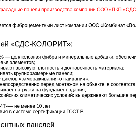
фасадные панели производства компании ООО «ПКП «СДС»
тся фиброцементный лист компании ООО «Комбинат «Волн
лей «СДС-КОЛОРИТ»:
% — целлюлозная фибра и минеральные добавки, обеспечи
вья элементов;
ивают высокую плотность и долговечность материала;
ивать крупноразмерные панели;
 циклов «замораживания-оттаивания»;
непосредственно перед монтажом на объекте, в соответстви
жает нагрузки на фундамент здания;
сийских климатических условий: выдерживают большие пе
Т»— не менее 10 лет;
вия в системе сертификации ГОСТ Р.
ментных панелей