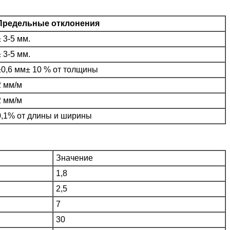
Предельные отклонения
± 3-5 мм.
± 3-5 мм.
±0,6 мм± 10 % от толщины
2 мм/м
2 мм/м
0,1% от длины и ширины
Значение
1,8
2,5
7
30