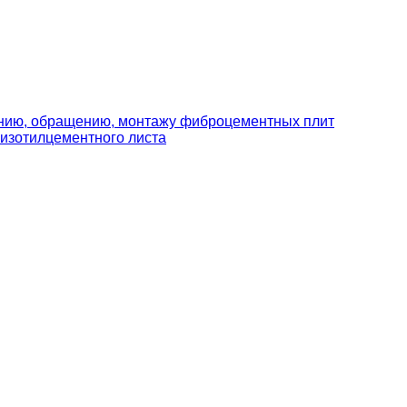
ению, обращению, монтажу фиброцементных плит
изотилцементного листа