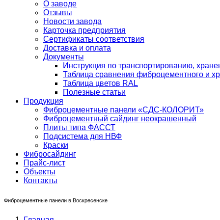
О заводе
Отзывы
Новости завода
Карточка предприятия
Сертификаты соответствия
Доставка и оплата
Документы
Инструкция по транспортированию, хран
Таблица сравнения фиброцементного и хр
Таблица цветов RAL
Полезные статьи
Продукция
Фиброцементные панели «СДС-КОЛОРИТ»
Фиброцементный сайдинг неокрашенный
Плиты типа ФАССТ
Подсистема для НВФ
Краски
Фибросайдинг
Прайс-лист
Объекты
Контакты
Фиброцементные панели в Воскресенске
Главная