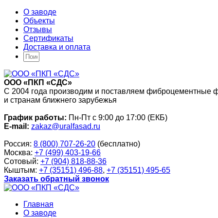
О заводе
Объекты
Отзывы
Сертификаты
Доставка и оплата
ООО «ПКП «СДС»
С 2004 года производим и поставляем фиброцементные 
и странам ближнего зарубежья
График работы:
Пн-Пт с 9:00 до 17:00 (ЕКБ)
E-mail:
zakaz@uralfasad.ru
Россия:
8 (800) 707-26-20
(бесплатно)
Москва:
+7 (499) 403-19-66
Сотовый:
+7 (904) 818-88-36
Кыштым:
+7 (35151) 496-88
,
+7 (35151) 495-65
Заказать обратный звонок
Главная
О заводе