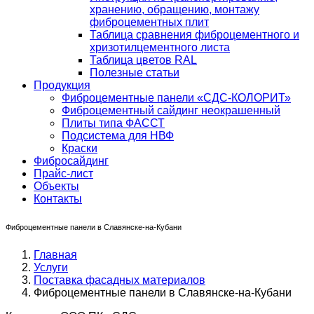
хранению, обращению, монтажу
фиброцементных плит
Таблица сравнения фиброцементного и
хризотилцементного листа
Таблица цветов RAL
Полезные статьи
Продукция
Фиброцементные панели «СДС-КОЛОРИТ»
Фиброцементный сайдинг неокрашенный
Плиты типа ФАССТ
Подсистема для НВФ
Краски
Фибросайдинг
Прайс-лист
Объекты
Контакты
Фиброцементные панели в Славянске-на-Кубани
Главная
Услуги
Поставка фасадных материалов
Фиброцементные панели в Славянске-на-Кубани