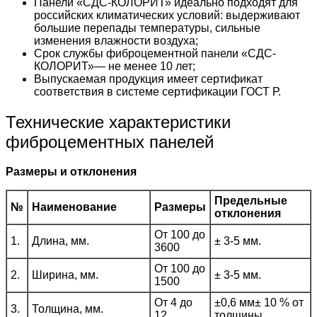
Панели «СДС-КОЛОРИТ» идеально подходят для
российских климатических условий: выдерживают
большие перепады температуры, сильные
изменения влажности воздуха;
Срок службы фиброцементной панели «СДС-
КОЛОРИТ»— не менее 10 лет;
Выпускаемая продукция имеет сертификат
соответствия в системе сертификации ГОСТ Р.
Технические характеристики
фиброцементных панелей
Размеры и отклонения
Предельные
№
Наименование
Размеры
отклонения
От 100 до
1.
Длина, мм.
± 3-5 мм.
3600
От 100 до
2.
Ширина, мм.
± 3-5 мм.
1500
От 4 до
±0,6 мм± 10 % от
3.
Толщина, мм.
12
толщины