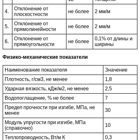
Отклонение от
4.
не более
2 мм/м
плоскостности
Отклонение от
5.
не более
2 мм/м
прямолинейности
Отклонение от
0,1% от длины и
6.
не более
прямоугольности
ширины
Физико-механические показатели
Наименование показателя
Значение
Плотность, г/см3, не менее
1,8
Ударная вязкость, кДж/м2, не менее
2,5
Водопоглащение, % не более
7
Предел прочности при изгибе, МПа, не
30
менее
Модуль упругости при изгибе, МПа
10
(справочно)
Теплопроводность, Вт/м К
0,3