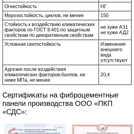
Огнестойкость
НГ
Морозостойкость, циклов, не менее
150
Стойкость к воздействию климатических
не хуже АЗ1
факторов по ГОСТ 9.401:по защитным
не хуже АД2
свойствам по декоративным свойствам
Условная светостойкость
Изменения
внешнего
вида
отсутствуют
Адгезия после воздействия
климатических факторов:баллов, не
20,4
ниже МПа, не менее
Сертификаты на фиброцементные
панели производства ООО «ПКП
«СДС»: