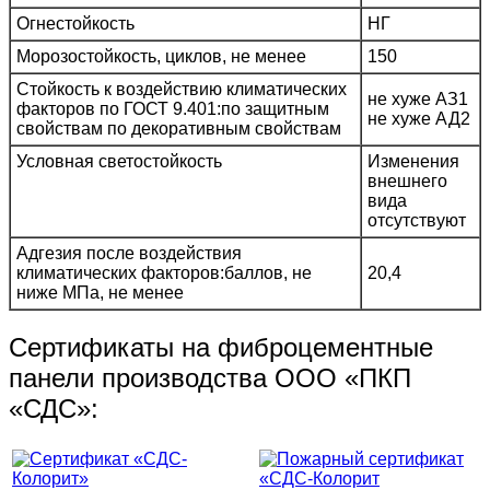
Огнестойкость
НГ
Морозостойкость, циклов, не менее
150
Стойкость к воздействию климатических
не хуже АЗ1
факторов по ГОСТ 9.401:по защитным
не хуже АД2
свойствам по декоративным свойствам
Условная светостойкость
Изменения
внешнего
вида
отсутствуют
Адгезия после воздействия
климатических факторов:баллов, не
20,4
ниже МПа, не менее
Сертификаты на фиброцементные
панели производства ООО «ПКП
«СДС»: