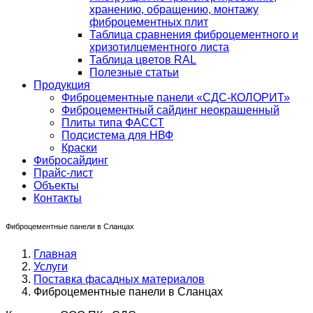
хранению, обращению, монтажу
фиброцементных плит
Таблица сравнения фиброцементного и
хризотилцементного листа
Таблица цветов RAL
Полезные статьи
Продукция
Фиброцементные панели «СДС-КОЛОРИТ»
Фиброцементный сайдинг неокрашенный
Плиты типа ФАССТ
Подсистема для НВФ
Краски
Фибросайдинг
Прайс-лист
Объекты
Контакты
Фиброцементные панели в Сланцах
Главная
Услуги
Поставка фасадных материалов
Фиброцементные панели в Сланцах