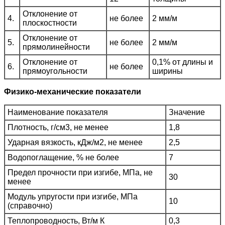
Отклонение от
4.
не более
2 мм/м
плоскостности
Отклонение от
5.
не более
2 мм/м
прямолинейности
Отклонение от
0,1% от длины и
6.
не более
прямоугольности
ширины
Физико-механические показатели
Наименование показателя
Значение
Плотность, г/см3, не менее
1,8
Ударная вязкость, кДж/м2, не менее
2,5
Водопоглащение, % не более
7
Предел прочности при изгибе, МПа, не
30
менее
Модуль упругости при изгибе, МПа
10
(справочно)
Теплопроводность, Вт/м К
0,3