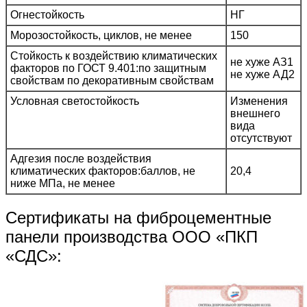
Огнестойкость
НГ
Морозостойкость, циклов, не менее
150
Стойкость к воздействию климатических
не хуже АЗ1
факторов по ГОСТ 9.401:по защитным
не хуже АД2
свойствам по декоративным свойствам
Условная светостойкость
Изменения
внешнего
вида
отсутствуют
Адгезия после воздействия
климатических факторов:баллов, не
20,4
ниже МПа, не менее
Сертификаты на фиброцементные
панели производства ООО «ПКП
«СДС»: