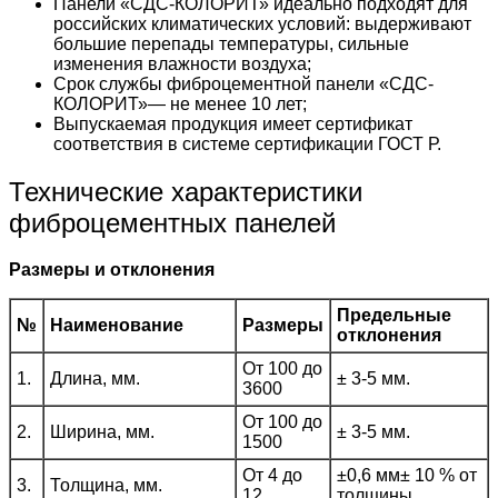
Панели «СДС-КОЛОРИТ» идеально подходят для
российских климатических условий: выдерживают
большие перепады температуры, сильные
изменения влажности воздуха;
Срок службы фиброцементной панели «СДС-
КОЛОРИТ»— не менее 10 лет;
Выпускаемая продукция имеет сертификат
соответствия в системе сертификации ГОСТ Р.
Технические характеристики
фиброцементных панелей
Размеры и отклонения
Предельные
№
Наименование
Размеры
отклонения
От 100 до
1.
Длина, мм.
± 3-5 мм.
3600
От 100 до
2.
Ширина, мм.
± 3-5 мм.
1500
От 4 до
±0,6 мм± 10 % от
3.
Толщина, мм.
12
толщины