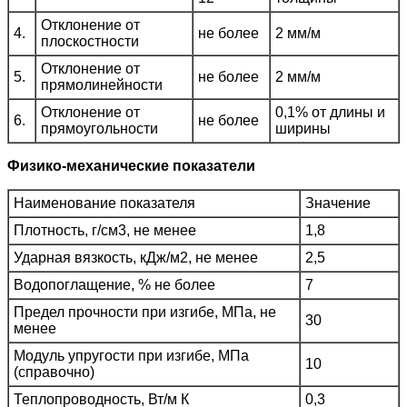
Отклонение от
4.
не более
2 мм/м
плоскостности
Отклонение от
5.
не более
2 мм/м
прямолинейности
Отклонение от
0,1% от длины и
6.
не более
прямоугольности
ширины
Физико-механические показатели
Наименование показателя
Значение
Плотность, г/см3, не менее
1,8
Ударная вязкость, кДж/м2, не менее
2,5
Водопоглащение, % не более
7
Предел прочности при изгибе, МПа, не
30
менее
Модуль упругости при изгибе, МПа
10
(справочно)
Теплопроводность, Вт/м К
0,3