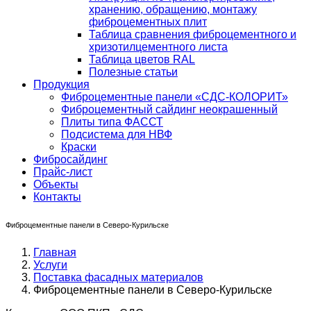
хранению, обращению, монтажу
фиброцементных плит
Таблица сравнения фиброцементного и
хризотилцементного листа
Таблица цветов RAL
Полезные статьи
Продукция
Фиброцементные панели «СДС-КОЛОРИТ»
Фиброцементный сайдинг неокрашенный
Плиты типа ФАССТ
Подсистема для НВФ
Краски
Фибросайдинг
Прайс-лист
Объекты
Контакты
Фиброцементные панели в Северо-Курильске
Главная
Услуги
Поставка фасадных материалов
Фиброцементные панели в Северо-Курильске