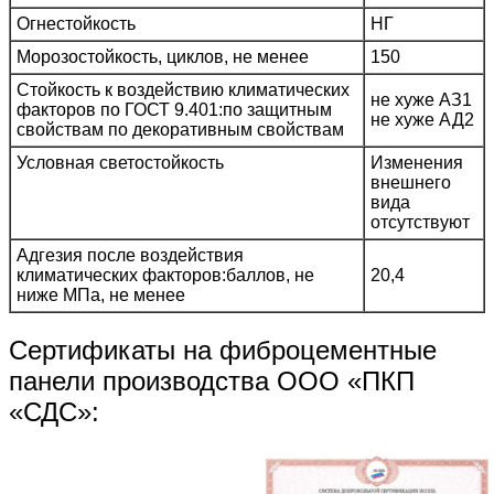
Огнестойкость
НГ
Морозостойкость, циклов, не менее
150
Стойкость к воздействию климатических
не хуже АЗ1
факторов по ГОСТ 9.401:по защитным
не хуже АД2
свойствам по декоративным свойствам
Условная светостойкость
Изменения
внешнего
вида
отсутствуют
Адгезия после воздействия
климатических факторов:баллов, не
20,4
ниже МПа, не менее
Сертификаты на фиброцементные
панели производства ООО «ПКП
«СДС»: