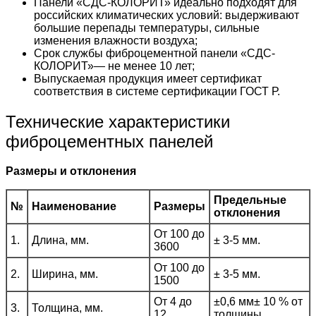
Панели «СДС-КОЛОРИТ» идеально подходят для
российских климатических условий: выдерживают
большие перепады температуры, сильные
изменения влажности воздуха;
Срок службы фиброцементной панели «СДС-
КОЛОРИТ»— не менее 10 лет;
Выпускаемая продукция имеет сертификат
соответствия в системе сертификации ГОСТ Р.
Технические характеристики
фиброцементных панелей
Размеры и отклонения
Предельные
№
Наименование
Размеры
отклонения
От 100 до
1.
Длина, мм.
± 3-5 мм.
3600
От 100 до
2.
Ширина, мм.
± 3-5 мм.
1500
От 4 до
±0,6 мм± 10 % от
3.
Толщина, мм.
12
толщины