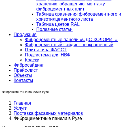
хранению, обращению, монтажу
фиброцементных плит
Таблица сравнения фиброцементного и
хризотилцементного листа
Таблица цветов RAL
Полезные статьи
Продукция
Фиброцементные панели «СДС-КОЛОРИТ»
Фиброцементный сайдинг неокрашенный
Плиты типа ФАССТ
Подсистема для НВФ
Краски
Фибросайдинг
Прайс-лист
Объекты
Контакты
Фиброцементные панели в Рузе
Главная
Услуги
Поставка фасадных материалов
Фиброцементные панели в Рузе