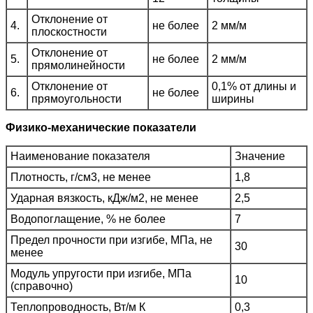
Отклонение от
4.
не более
2 мм/м
плоскостности
Отклонение от
5.
не более
2 мм/м
прямолинейности
Отклонение от
0,1% от длины и
6.
не более
прямоугольности
ширины
Физико-механические показатели
Наименование показателя
Значение
Плотность, г/см3, не менее
1,8
Ударная вязкость, кДж/м2, не менее
2,5
Водопоглащение, % не более
7
Предел прочности при изгибе, МПа, не
30
менее
Модуль упругости при изгибе, МПа
10
(справочно)
Теплопроводность, Вт/м К
0,3