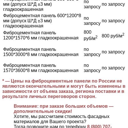
по
мм (допуск Ш*Д ±3 мм)
по запросу
запросу
гладкоокрашенная
Фиброцементная панель 600*1200*8
по
мм (допуск Ш*Д ±3 мм)
по запросу
запросу
гладкоокрашенная
800
Фиброцементная панель
2
800 руб/м
2
1200*1570*6 мм гладкоокрашенная
руб/м
Фиброцементная панель
по
по запросу
1500*3000*8 мм гладкоокрашенная
запросу
Фиброцементная панель
по
по запросу
1570*3600*8 мм гладкоокрашенная
запросу
* — Цены на фиброцементные панели по России не
являются окончательными и могут быть изменены в
зависимости от объема заказа, региона поставки и в
результате личных переговоров сторон.
Внимание: при заказе больших объемов —
дополнительные скидки!
Хотите, мы рассчитаем стоимость фасадных
материалов для Вашего проекта?
Тогда позвоните нам по телефону
8 (800) 707-