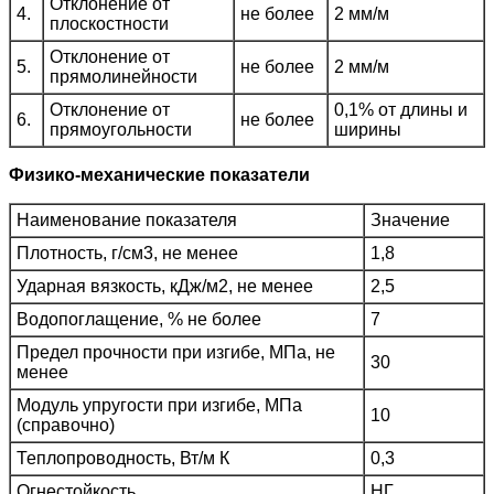
Отклонение от
4.
не более
2 мм/м
плоскостности
Отклонение от
5.
не более
2 мм/м
прямолинейности
Отклонение от
0,1% от длины и
6.
не более
прямоугольности
ширины
Физико-механические показатели
Наименование показателя
Значение
Плотность, г/см3, не менее
1,8
Ударная вязкость, кДж/м2, не менее
2,5
Водопоглащение, % не более
7
Предел прочности при изгибе, МПа, не
30
менее
Модуль упругости при изгибе, МПа
10
(справочно)
Теплопроводность, Вт/м К
0,3
Огнестойкость
НГ