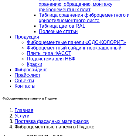
хранению, обращению, монтажу
фиброцементных плит
Таблица сравнения фиброцементного и
хризотилцементного листа
Таблица цветов RAL
Полезные статьи
Продукция
Фиброцементные панели «СДС-КОЛОРИТ»
Фиброцементный сайдинг неокрашенный
Плиты типа ФАССТ
Подсистема для НВФ
Краски
Фибросайдинг
Прайс-лист
Объекты
Контакты
Фиброцементные панели в Пудоже
Главная
Услуги
Поставка фасадных материалов
Фиброцементные панели в Пудоже