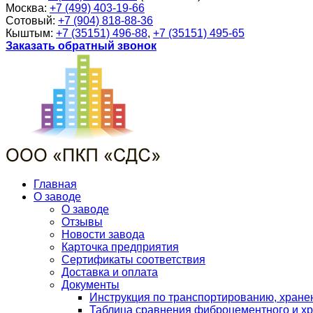
Москва:
+7 (499) 403-19-66
Сотовый:
+7 (904) 818-88-36
Кыштым:
+7 (35151) 496-88
,
+7 (35151) 495-65
Заказать обратный звонок
Главная
О заводе
О заводе
Отзывы
Новости завода
Карточка предприятия
Сертификаты соответствия
Доставка и оплата
Документы
Инструкция по транспортированию, хран
Таблица сравнения фиброцементного и хр