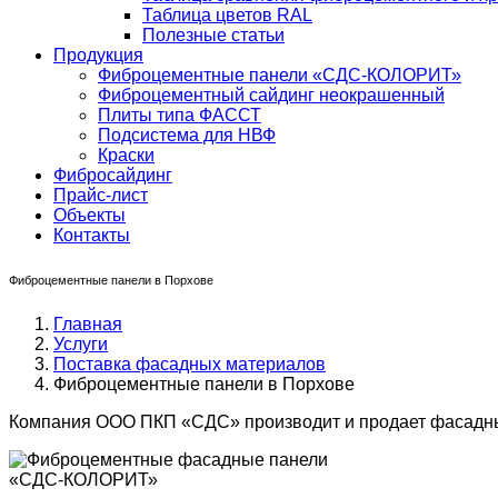
Таблица цветов RAL
Полезные статьи
Продукция
Фиброцементные панели «СДС-КОЛОРИТ»
Фиброцементный сайдинг неокрашенный
Плиты типа ФАССТ
Подсистема для НВФ
Краски
Фибросайдинг
Прайс-лист
Объекты
Контакты
Фиброцементные панели в Порхове
Главная
Услуги
Поставка фасадных материалов
Фиброцементные панели в Порхове
Компания ООО ПКП «СДС» производит и продает фасадны