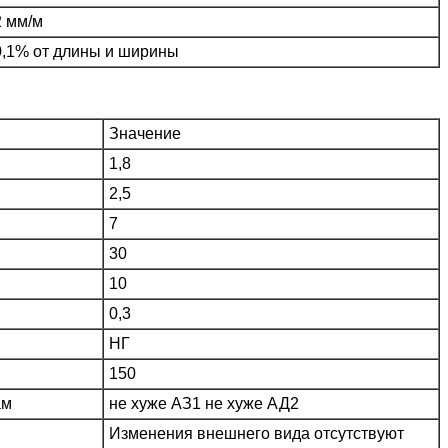
2 мм/м
0,1% от длины и ширины
Значение
1,8
2,5
7
30
10
0,3
НГ
150
ам
не хуже АЗ1 не хуже АД2
Изменения внешнего вида отсутствуют