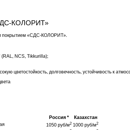
«СДС-КОЛОРИТ»
ым покрытием «СДС-КОЛОРИТ».
AL, NCS, Tikkurilla);
кую цветостойкость, долговечность, устойчивость к атмо
цвета
Россия *
Казахстан
2
2
ая
1050 руб/м
1000 руб/м