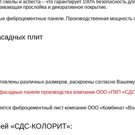
т смолы и асбеста – что гарантирует 100% безопасность д
лкивающая прослойка и декоративное покрытие.
е фиброцементные панели. Производственная мощность пр
садных плит
готовлены различных размеров, раскроены согласно Вашему
фасадные панели производства компании ООО «ПКП «СДС»
тся фиброцементный лист компании ООО «Комбинат «Волн
лей «СДС-КОЛОРИТ»: