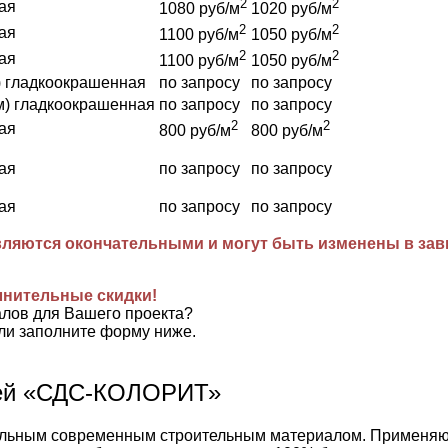
2
2
ая
1080 руб/м
1020 руб/м
2
2
ая
1100 руб/м
1050 руб/м
2
2
ая
1100 руб/м
1050 руб/м
) гладкоокрашенная
по запросу
по запросу
м) гладкоокрашенная
по запросу
по запросу
2
2
ая
800 руб/м
800 руб/м
ая
по запросу
по запросу
ая
по запросу
по запросу
ляются окончательными и могут быть изменены в завис
лнительные скидки!
алов для Вашего проекта?
ли заполните форму ниже.
лей «СДС-КОЛОРИТ»
ьным современным строительным материалом. Применяются 