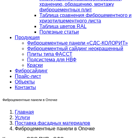
хранению, обращению, монтажу
фиброцементных плит
Таблица сравнения фиброцементного и
хризотилцементного листа
Таблица цветов RAL
Полезные статьи
Продукция
Фиброцементные панели «СДС-КОЛОРИТ»
Фиброцементный сайдинг неокрашенный
Плиты типа ФАССТ
Подсистема для НВФ
Краски
Фибросайдинг
Прайс-лист
Объекты
Контакты
Фиброцементные панели в Опочке
Главная
Услуги
Поставка фасадных материалов
Фиброцементные панели в Опочке