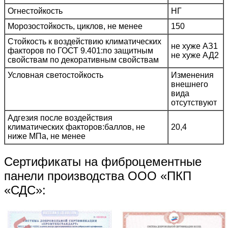
Огнестойкость
НГ
Морозостойкость, циклов, не менее
150
Стойкость к воздействию климатических
не хуже АЗ1
факторов по ГОСТ 9.401:по защитным
не хуже АД2
свойствам по декоративным свойствам
Условная светостойкость
Изменения
внешнего
вида
отсутствуют
Адгезия после воздействия
климатических факторов:баллов, не
20,4
ниже МПа, не менее
Сертификаты на фиброцементные
панели производства ООО «ПКП
«СДС»: