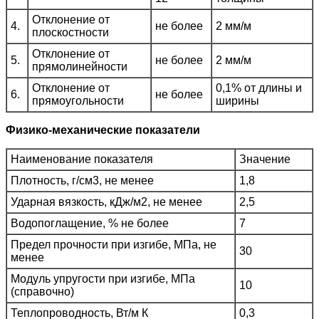
Отклонение от
4.
не более
2 мм/м
плоскостности
Отклонение от
5.
не более
2 мм/м
прямолинейности
Отклонение от
0,1% от длины и
6.
не более
прямоугольности
ширины
Физико-механические показатели
Наименование показателя
Значение
Плотность, г/см3, не менее
1,8
Ударная вязкость, кДж/м2, не менее
2,5
Водопоглащение, % не более
7
Предел прочности при изгибе, МПа, не
30
менее
Модуль упругости при изгибе, МПа
10
(справочно)
Теплопроводность, Вт/м К
0,3