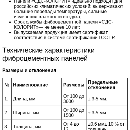
Панели «СДС-КОЛОРИТ» идеально подходят для
российских климатических условий: выдерживают
большие перепады температуры, сильные
изменения влажности воздуха;
Срок службы фиброцементной панели «СДС-
КОЛОРИТ»— не менее 10 лет;
Выпускаемая продукция имеет сертификат
соответствия в системе сертификации ГОСТ Р.
Технические характеристики
фиброцементных панелей
Размеры и отклонения
Предельные
№
Наименование
Размеры
отклонения
От 100 до
1.
Длина, мм.
± 3-5 мм.
3600
От 100 до
2.
Ширина, мм.
± 3-5 мм.
1500
От 4 до
±0,6 мм± 10 % от
3.
Толщина, мм.
12
толщины