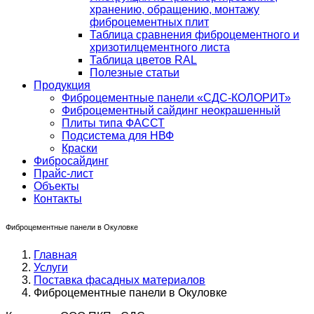
хранению, обращению, монтажу
фиброцементных плит
Таблица сравнения фиброцементного и
хризотилцементного листа
Таблица цветов RAL
Полезные статьи
Продукция
Фиброцементные панели «СДС-КОЛОРИТ»
Фиброцементный сайдинг неокрашенный
Плиты типа ФАССТ
Подсистема для НВФ
Краски
Фибросайдинг
Прайс-лист
Объекты
Контакты
Фиброцементные панели в Окуловке
Главная
Услуги
Поставка фасадных материалов
Фиброцементные панели в Окуловке