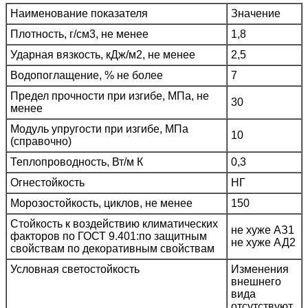
Наименование показателя
Значение
Плотность, г/см3, не менее
1,8
Ударная вязкость, кДж/м2, не менее
2,5
Водопоглащение, % не более
7
Предел прочности при изгибе, МПа, не
30
менее
Модуль упругости при изгибе, МПа
10
(справочно)
Теплопроводность, Вт/м К
0,3
Огнестойкость
НГ
Морозостойкость, циклов, не менее
150
Стойкость к воздействию климатических
не хуже АЗ1
факторов по ГОСТ 9.401:по защитным
не хуже АД2
свойствам по декоративным свойствам
Условная светостойкость
Изменения
внешнего
вида
отсутствуют