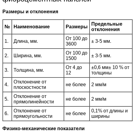
Размеры и отклонения
Предельные
№
Наименование
Размеры
отклонения
От 100 до
1.
Длина, мм.
± 3-5 мм.
3600
От 100 до
2.
Ширина, мм.
± 3-5 мм.
1500
От 4 до
±0,6 мм± 10 % от
3.
Толщина, мм.
12
толщины
Отклонение от
4.
не более
2 мм/м
плоскостности
Отклонение от
5.
не более
2 мм/м
прямолинейности
Отклонение от
0,1% от длины и
6.
не более
прямоугольности
ширины
Физико-механические показатели