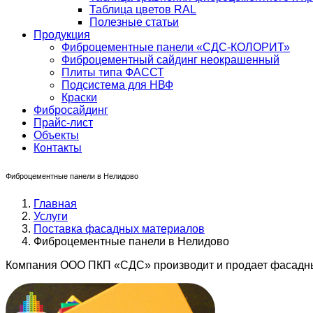
Таблица цветов RAL
Полезные статьи
Продукция
Фиброцементные панели «СДС-КОЛОРИТ»
Фиброцементный сайдинг неокрашенный
Плиты типа ФАССТ
Подсистема для НВФ
Краски
Фибросайдинг
Прайс-лист
Объекты
Контакты
Фиброцементные панели в Нелидово
Главная
Услуги
Поставка фасадных материалов
Фиброцементные панели в Нелидово
Компания ООО ПКП «СДС» производит и продает фасадны