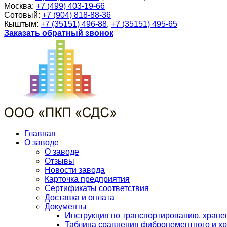
Москва:
+7 (499) 403-19-66
Сотовый:
+7 (904) 818-88-36
Кыштым:
+7 (35151) 496-88
,
+7 (35151) 495-65
Заказать обратный звонок
Главная
О заводе
О заводе
Отзывы
Новости завода
Карточка предприятия
Сертификаты соответствия
Доставка и оплата
Документы
Инструкция по транспортированию, хран
Таблица сравнения фиброцементного и хр