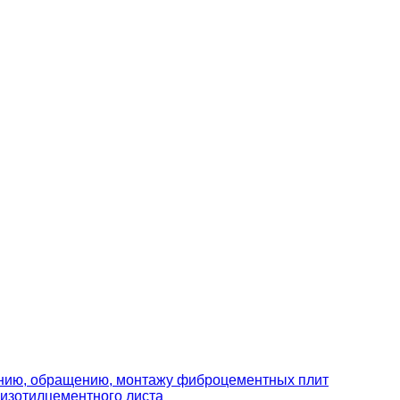
ению, обращению, монтажу фиброцементных плит
изотилцементного листа