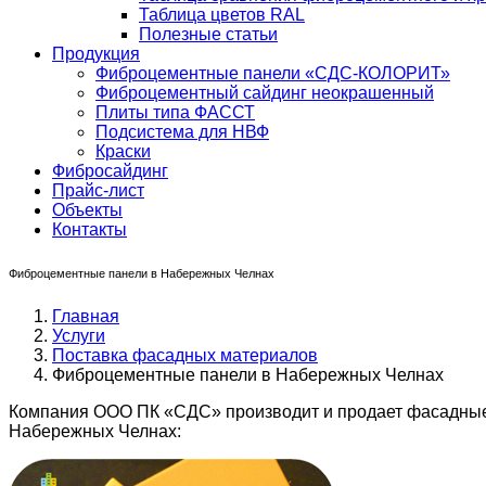
Таблица цветов RAL
Полезные статьи
Продукция
Фиброцементные панели «СДС-КОЛОРИТ»
Фиброцементный сайдинг неокрашенный
Плиты типа ФАССТ
Подсистема для НВФ
Краски
Фибросайдинг
Прайс-лист
Объекты
Контакты
Фиброцементные панели в Набережных Челнах
Главная
Услуги
Поставка фасадных материалов
Фиброцементные панели в Набережных Челнах
Компания ООО ПК «СДС» производит и продает фасадные
Набережных Челнах: