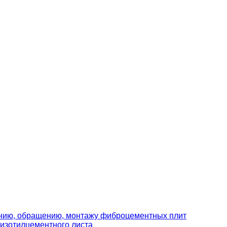
ению, обращению, монтажу фиброцементных плит
изотилцементного листа