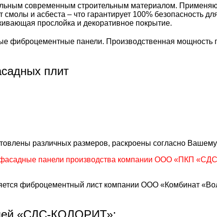
ьным современным строительным материалом. Применяются 
т смолы и асбеста – что гарантирует 100% безопасность д
лкивающая прослойка и декоративное покрытие.
е фиброцементные панели. Производственная мощность пр
садных плит
готовлены различных размеров, раскроены согласно Вашему
фасадные панели производства компании ООО «ПКП «СДС»
тся фиброцементный лист компании ООО «Комбинат «Волн
лей «СДС-КОЛОРИТ»: