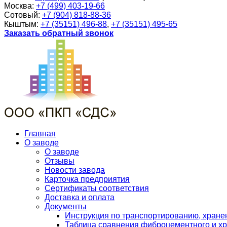
Москва:
+7 (499) 403-19-66
Сотовый:
+7 (904) 818-88-36
Кыштым:
+7 (35151) 496-88
,
+7 (35151) 495-65
Заказать обратный звонок
Главная
О заводе
О заводе
Отзывы
Новости завода
Карточка предприятия
Сертификаты соответствия
Доставка и оплата
Документы
Инструкция по транспортированию, хран
Таблица сравнения фиброцементного и хр