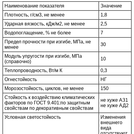
Наименование показателя
Значение
Плотность, г/см3, не менее
1,8
Ударная вязкость, кДж/м2, не менее
2,5
Водопоглащение, % не более
7
Предел прочности при изгибе, МПа, не
30
менее
Модуль упругости при изгибе, МПа
10
(справочно)
Теплопроводность, Вт/м К
0,3
Огнестойкость
НГ
Морозостойкость, циклов, не менее
150
Стойкость к воздействию климатических
не хуже АЗ1
факторов по ГОСТ 9.401:по защитным
не хуже АД2
свойствам по декоративным свойствам
Условная светостойкость
Изменения
внешнего
вида
отсутствуют