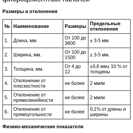
Размеры и отклонения
Предельные
№
Наименование
Размеры
отклонения
От 100 до
1.
Длина, мм.
± 3-5 мм.
3600
От 100 до
2.
Ширина, мм.
± 3-5 мм.
1500
От 4 до
±0,6 мм± 10 % от
3.
Толщина, мм.
12
толщины
Отклонение от
4.
не более
2 мм/м
плоскостности
Отклонение от
5.
не более
2 мм/м
прямолинейности
Отклонение от
0,1% от длины и
6.
не более
прямоугольности
ширины
Физико-механические показатели