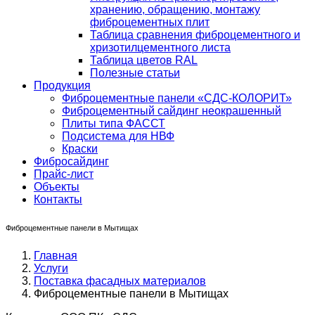
хранению, обращению, монтажу
фиброцементных плит
Таблица сравнения фиброцементного и
хризотилцементного листа
Таблица цветов RAL
Полезные статьи
Продукция
Фиброцементные панели «СДС-КОЛОРИТ»
Фиброцементный сайдинг неокрашенный
Плиты типа ФАССТ
Подсистема для НВФ
Краски
Фибросайдинг
Прайс-лист
Объекты
Контакты
Фиброцементные панели в Мытищах
Главная
Услуги
Поставка фасадных материалов
Фиброцементные панели в Мытищах