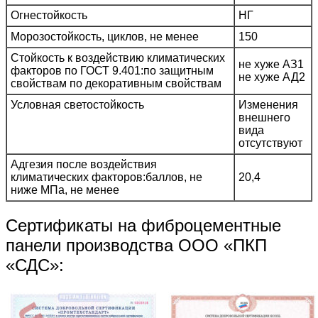
Огнестойкость
НГ
Морозостойкость, циклов, не менее
150
Стойкость к воздействию климатических
не хуже АЗ1
факторов по ГОСТ 9.401:по защитным
не хуже АД2
свойствам по декоративным свойствам
Условная светостойкость
Изменения
внешнего
вида
отсутствуют
Адгезия после воздействия
климатических факторов:баллов, не
20,4
ниже МПа, не менее
Сертификаты на фиброцементные
панели производства ООО «ПКП
«СДС»: