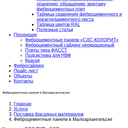
хранению, обращению, монтажу
фиброцементных плит
Таблица сравнения фиброцементного и
хризотилцементного листа
Таблица цветов RAL
Полезные статьи
Продукция
Фиброцементные панели «СДС-КОЛОРИТ»
Фиброцементный сайдинг неокрашенный
Плиты типа ФАССТ
Подсистема для НВФ
Краски
Фибросайдинг
Прайс-лист
Объекты
Контакты
Фиброцементные панели в Малоархангельске
Главная
Услуги
Поставка фасадных материалов
Фиброцементные панели в Малоархангельске