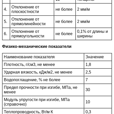
Отклонение от
4.
не более
2 мм/м
плоскостности
Отклонение от
5.
не более
2 мм/м
прямолинейности
Отклонение от
0,1% от длины и
6.
не более
прямоугольности
ширины
Физико-механические показатели
Наименование показателя
Значение
Плотность, г/см3, не менее
1,8
Ударная вязкость, кДж/м2, не менее
2,5
Водопоглащение, % не более
7
Предел прочности при изгибе, МПа, не
30
менее
Модуль упругости при изгибе, МПа
10
(справочно)
Теплопроводность, Вт/м К
0,3