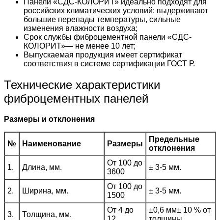
Панели «СДС-КОЛОРИТ» идеально подходят для
российских климатических условий: выдерживают
большие перепады температуры, сильные
изменения влажности воздуха;
Срок службы фиброцементной панели «СДС-
КОЛОРИТ»— не менее 10 лет;
Выпускаемая продукция имеет сертификат
соответствия в системе сертификации ГОСТ Р.
Технические характеристики
фиброцементных панелей
Размеры и отклонения
Предельные
№
Наименование
Размеры
отклонения
От 100 до
1.
Длина, мм.
± 3-5 мм.
3600
От 100 до
2.
Ширина, мм.
± 3-5 мм.
1500
От 4 до
±0,6 мм± 10 % от
3.
Толщина, мм.
12
толщины