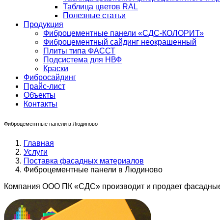
Таблица цветов RAL
Полезные статьи
Продукция
Фиброцементные панели «СДС-КОЛОРИТ»
Фиброцементный сайдинг неокрашенный
Плиты типа ФАССТ
Подсистема для НВФ
Краски
Фибросайдинг
Прайс-лист
Объекты
Контакты
Фиброцементные панели в Людиново
Главная
Услуги
Поставка фасадных материалов
Фиброцементные панели в Людиново
Компания ООО ПК «СДС» производит и продает фасадные