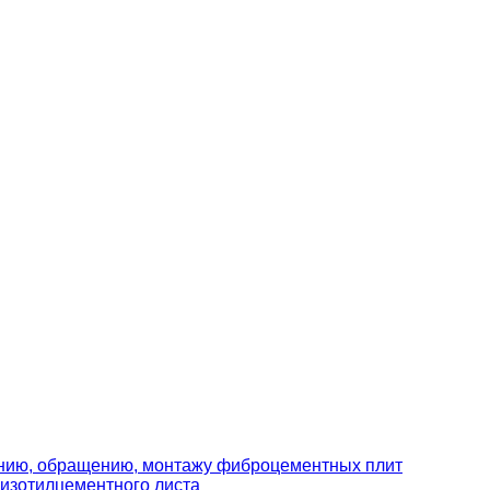
ению, обращению, монтажу фиброцементных плит
изотилцементного листа