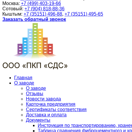
Москва:
+7 (499) 403-19-66
Сотовый:
+7 (904) 818-88-36
Кыштым:
+7 (35151) 496-88
,
+7 (35151) 495-65
Заказать обратный звонок
Главная
О заводе
О заводе
Отзывы
Новости завода
Карточка предприятия
Сертификаты соответствия
Доставка и оплата
Документы
Инструкция по транспортированию, хран
Таблица сравнения фиброцементного и хр