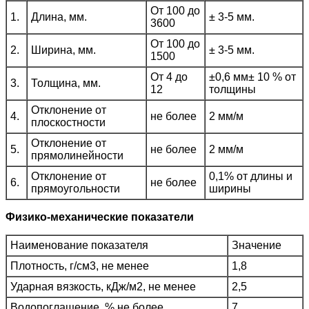
От 100 до
1.
Длина, мм.
± 3-5 мм.
3600
От 100 до
2.
Ширина, мм.
± 3-5 мм.
1500
От 4 до
±0,6 мм± 10 % от
3.
Толщина, мм.
12
толщины
Отклонение от
4.
не более
2 мм/м
плоскостности
Отклонение от
5.
не более
2 мм/м
прямолинейности
Отклонение от
0,1% от длины и
6.
не более
прямоугольности
ширины
Физико-механические показатели
Наименование показателя
Значение
Плотность, г/см3, не менее
1,8
Ударная вязкость, кДж/м2, не менее
2,5
Водопоглащение, % не более
7