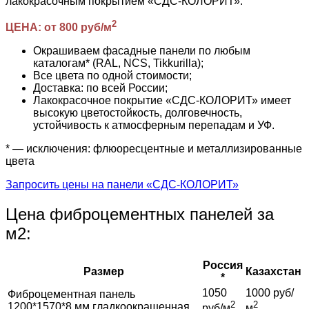
лакокрасочным покрытием «СДС-КОЛОРИТ».
2
ЦЕНА: от 800 руб/м
Окрашиваем фасадные панели по любым
каталогам* (RAL, NCS, Tikkurilla);
Все цвета по одной стоимости;
Доставка: по всей России;
Лакокрасочное покрытие «СДС-КОЛОРИТ» имеет
высокую цветостойкость, долговечность,
устойчивость к атмосферным перепадам и УФ.
* — исключения: флюоресцентные и металлизированные
цвета
Запросить цены на панели «СДС-КОЛОРИТ»
Цена фиброцементных панелей за
м2:
Россия
Размер
Казахстан
*
1050
1000 руб/
Фиброцементная панель
2
2
1200*1570*8 мм гладкоокрашенная
руб/м
м