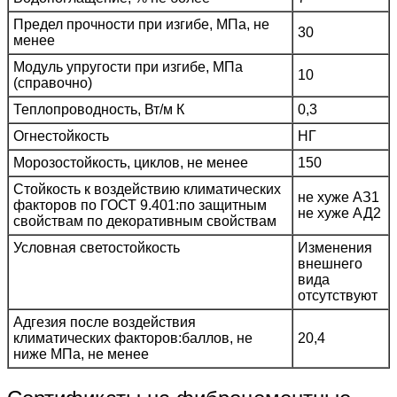
Предел прочности при изгибе, МПа, не
30
менее
Модуль упругости при изгибе, МПа
10
(справочно)
Теплопроводность, Вт/м К
0,3
Огнестойкость
НГ
Морозостойкость, циклов, не менее
150
Стойкость к воздействию климатических
не хуже АЗ1
факторов по ГОСТ 9.401:по защитным
не хуже АД2
свойствам по декоративным свойствам
Условная светостойкость
Изменения
внешнего
вида
отсутствуют
Адгезия после воздействия
климатических факторов:баллов, не
20,4
ниже МПа, не менее