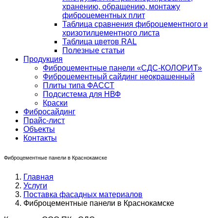
хранению, обращению, монтажу
фиброцементных плит
Таблица сравнения фиброцементного и
хризотилцементного листа
Таблица цветов RAL
Полезные статьи
Продукция
Фиброцементные панели «СДС-КОЛОРИТ»
Фиброцементный сайдинг неокрашенный
Плиты типа ФАССТ
Подсистема для НВФ
Краски
Фибросайдинг
Прайс-лист
Объекты
Контакты
Фиброцементные панели в Краснокамске
Главная
Услуги
Поставка фасадных материалов
Фиброцементные панели в Краснокамске