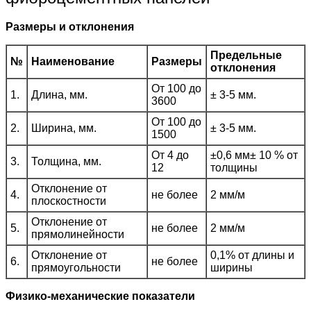
Размеры и отклонения
Предельные
№
Наименование
Размеры
отклонения
От 100 до
1.
Длина, мм.
± 3-5 мм.
3600
От 100 до
2.
Ширина, мм.
± 3-5 мм.
1500
От 4 до
±0,6 мм± 10 % от
3.
Толщина, мм.
12
толщины
Отклонение от
4.
не более
2 мм/м
плоскостности
Отклонение от
5.
не более
2 мм/м
прямолинейности
Отклонение от
0,1% от длины и
6.
не более
прямоугольности
ширины
Физико-механические показатели