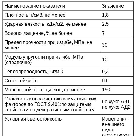
Наименование показателя
Значение
Плотность, г/см3, не менее
1,8
Ударная вязкость, кДж/м2, не менее
2,5
Водопоглащение, % не более
7
Предел прочности при изгибе, МПа, не
30
менее
Модуль упругости при изгибе, МПа
10
(справочно)
Теплопроводность, Вт/м К
0,3
Огнестойкость
НГ
Морозостойкость, циклов, не менее
150
Стойкость к воздействию климатических
не хуже АЗ1
факторов по ГОСТ 9.401:по защитным
не хуже АД2
свойствам по декоративным свойствам
Условная светостойкость
Изменения
внешнего
вида
отсутствуют