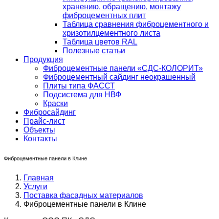
хранению, обращению, монтажу
фиброцементных плит
Таблица сравнения фиброцементного и
хризотилцементного листа
Таблица цветов RAL
Полезные статьи
Продукция
Фиброцементные панели «СДС-КОЛОРИТ»
Фиброцементный сайдинг неокрашенный
Плиты типа ФАССТ
Подсистема для НВФ
Краски
Фибросайдинг
Прайс-лист
Объекты
Контакты
Фиброцементные панели в Клине
Главная
Услуги
Поставка фасадных материалов
Фиброцементные панели в Клине