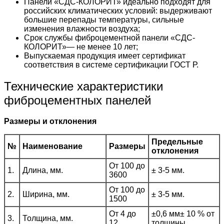
Панели «СДС-КОЛОРИТ» идеально подходят для
российских климатических условий: выдерживают
большие перепады температуры, сильные
изменения влажности воздуха;
Срок службы фиброцементной панели «СДС-
КОЛОРИТ»— не менее 10 лет;
Выпускаемая продукция имеет сертификат
соответствия в системе сертификации ГОСТ Р.
Технические характеристики
фиброцементных панелей
Размеры и отклонения
Предельные
№
Наименование
Размеры
отклонения
От 100 до
1.
Длина, мм.
± 3-5 мм.
3600
От 100 до
2.
Ширина, мм.
± 3-5 мм.
1500
От 4 до
±0,6 мм± 10 % от
3.
Толщина, мм.
12
толщины