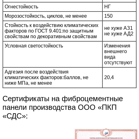
Огнестойкость
НГ
Морозостойкость, циклов, не менее
150
Стойкость к воздействию климатических
не хуже АЗ1
факторов по ГОСТ 9.401:по защитным
не хуже АД2
свойствам по декоративным свойствам
Условная светостойкость
Изменения
внешнего
вида
отсутствуют
Адгезия после воздействия
климатических факторов:баллов, не
20,4
ниже МПа, не менее
Сертификаты на фиброцементные
панели производства ООО «ПКП
«СДС»: