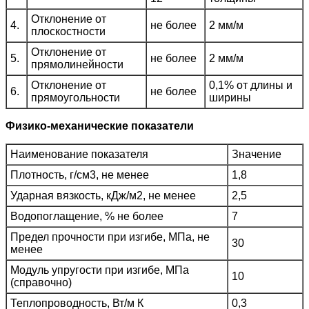
Отклонение от
4.
не более
2 мм/м
плоскостности
Отклонение от
5.
не более
2 мм/м
прямолинейности
Отклонение от
0,1% от длины и
6.
не более
прямоугольности
ширины
Физико-механические показатели
Наименование показателя
Значение
Плотность, г/см3, не менее
1,8
Ударная вязкость, кДж/м2, не менее
2,5
Водопоглащение, % не более
7
Предел прочности при изгибе, МПа, не
30
менее
Модуль упругости при изгибе, МПа
10
(справочно)
Теплопроводность, Вт/м К
0,3