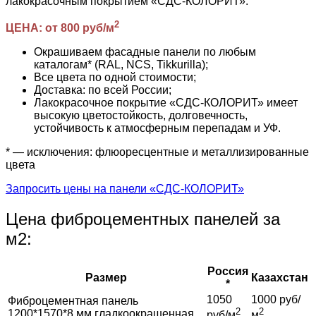
лакокрасочным покрытием «СДС-КОЛОРИТ».
2
ЦЕНА: от 800 руб/м
Окрашиваем фасадные панели по любым
каталогам* (RAL, NCS, Tikkurilla);
Все цвета по одной стоимости;
Доставка: по всей России;
Лакокрасочное покрытие «СДС-КОЛОРИТ» имеет
высокую цветостойкость, долговечность,
устойчивость к атмосферным перепадам и УФ.
* — исключения: флюоресцентные и металлизированные
цвета
Запросить цены на панели «СДС-КОЛОРИТ»
Цена фиброцементных панелей за
м2:
Россия
Размер
Казахстан
*
1050
1000 руб/
Фиброцементная панель
2
2
1200*1570*8 мм гладкоокрашенная
руб/м
м