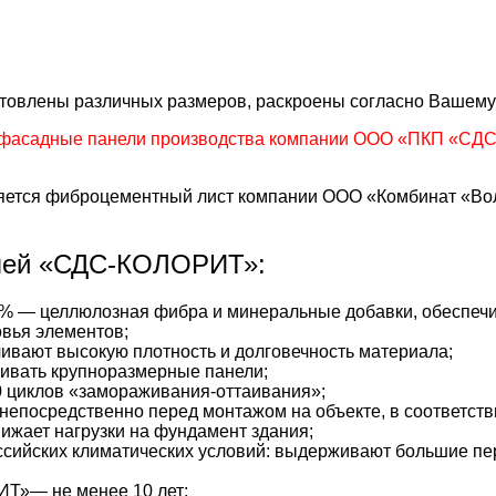
готовлены различных размеров, раскроены согласно Вашему
фасадные панели производства компании ООО «ПКП «СДС»
тся фиброцементный лист компании ООО «Комбинат «Волн
лей «СДС-КОЛОРИТ»:
% — целлюлозная фибра и минеральные добавки, обеспечи
вья элементов;
ивают высокую плотность и долговечность материала;
ивать крупноразмерные панели;
 циклов «замораживания-оттаивания»;
непосредственно перед монтажом на объекте, в соответстви
жает нагрузки на фундамент здания;
сийских климатических условий: выдерживают большие пе
Т»— не менее 10 лет;