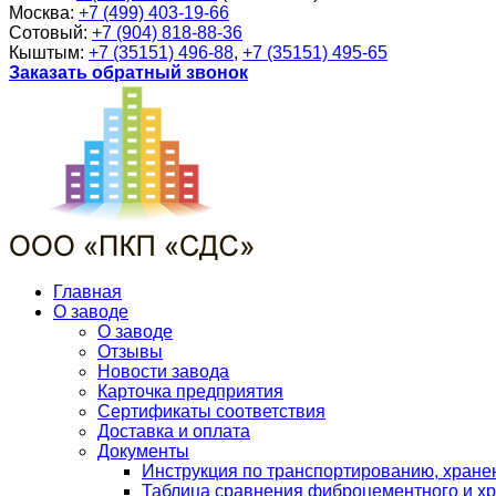
Москва:
+7 (499) 403-19-66
Сотовый:
+7 (904) 818-88-36
Кыштым:
+7 (35151) 496-88
,
+7 (35151) 495-65
Заказать обратный звонок
Главная
О заводе
О заводе
Отзывы
Новости завода
Карточка предприятия
Сертификаты соответствия
Доставка и оплата
Документы
Инструкция по транспортированию, хран
Таблица сравнения фиброцементного и хр