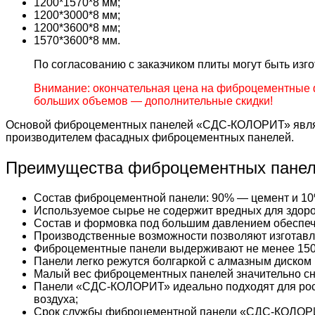
1200*1570*8 мм;
1200*3000*8 мм;
1200*3600*8 мм;
1570*3600*8 мм.
По согласованию с заказчиком плиты могут быть из
Внимание: окончательная цена на фиброцементные 
больших объемов — дополнительные скидки!
Основой фиброцементных панелей «СДС-КОЛОРИТ» являе
производителем фасадных фиброцементных панелей.
Преимущества фиброцементных пане
Состав фиброцементной панели: 90% — цемент и 10
Используемое сырье не содержит вредных для здоро
Состав и формовка под большим давлением обеспеч
Производственные возможности позволяют изготавл
Фиброцементные панели выдерживают не менее 150
Панели легко режутся болгаркой с алмазным диском 
Малый вес фиброцементных панелей значительно сни
Панели «СДС-КОЛОРИТ» идеально подходят для рос
воздуха;
Срок службы фиброцементной панели «СДС-КОЛОРИ