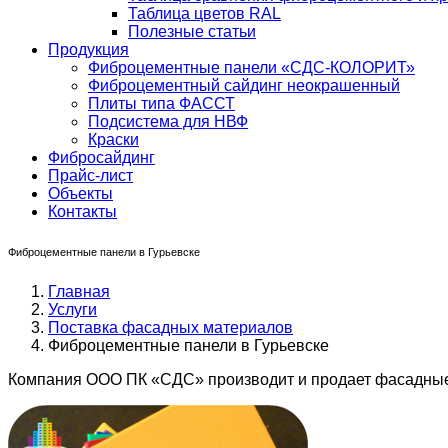
Таблица цветов RAL
Полезные статьи
Продукция
Фиброцементные панели «СДС-КОЛОРИТ»
Фиброцементный сайдинг неокрашенный
Плиты типа ФАССТ
Подсистема для НВФ
Краски
Фибросайдинг
Прайс-лист
Объекты
Контакты
Фиброцементные панели в Гурьевске
Главная
Услуги
Поставка фасадных материалов
Фиброцементные панели в Гурьевске
Компания ООО ПК «СДС» производит и продает фасадные