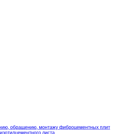
ению, обращению, монтажу фиброцементных плит
изотилцементного листа