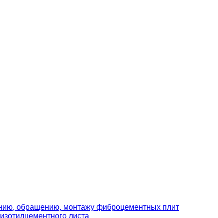
ению, обращению, монтажу фиброцементных плит
изотилцементного листа