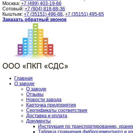
Москва:
+7 (499) 403-19-66
Сотовый:
+7 (904) 818-88-36
Кыштым:
+7 (35151) 496-88
,
+7 (35151) 495-65
Заказать обратный звонок
Главная
О заводе
О заводе
Отзывы
Новости завода
Карточка предприятия
Сертификаты соответствия
Доставка и оплата
Документы
Инструкция по транспортированию, хран
Таблица сравнения фиброцементного и хр