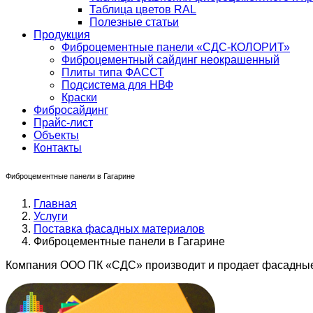
Таблица цветов RAL
Полезные статьи
Продукция
Фиброцементные панели «СДС-КОЛОРИТ»
Фиброцементный сайдинг неокрашенный
Плиты типа ФАССТ
Подсистема для НВФ
Краски
Фибросайдинг
Прайс-лист
Объекты
Контакты
Фиброцементные панели в Гагарине
Главная
Услуги
Поставка фасадных материалов
Фиброцементные панели в Гагарине
Компания ООО ПК «СДС» производит и продает фасадные