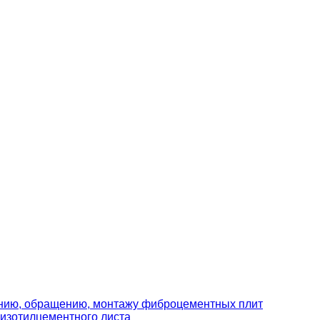
ению, обращению, монтажу фиброцементных плит
изотилцементного листа