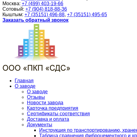
Москва:
+7 (499) 403-19-66
Сотовый:
+7 (904) 818-88-36
Кыштым:
+7 (35151) 496-88
,
+7 (35151) 495-65
Заказать обратный звонок
Главная
О заводе
О заводе
Отзывы
Новости завода
Карточка предприятия
Сертификаты соответствия
Доставка и оплата
Документы
Инструкция по транспортированию, хран
Таблица сравнения фиброцементного и хр