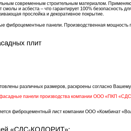
ьным современным строительным материалом. Применяются 
т смолы и асбеста – что гарантирует 100% безопасность д
лкивающая прослойка и декоративное покрытие.
е фиброцементные панели. Производственная мощность пр
садных плит
готовлены различных размеров, раскроены согласно Вашему
фасадные панели производства компании ООО «ПКП «СДС»
тся фиброцементный лист компании ООО «Комбинат «Волн
лей «СДС-КОЛОРИТ»: