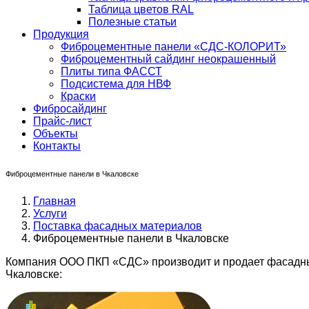
Таблица цветов RAL
Полезные статьи
Продукция
Фиброцементные панели «СДС-КОЛОРИТ»
Фиброцементный сайдинг неокрашенный
Плиты типа ФАССТ
Подсистема для НВФ
Краски
Фибросайдинг
Прайс-лист
Объекты
Контакты
Фиброцементные панели в Чкаловске
Главная
Услуги
Поставка фасадных материалов
Фиброцементные панели в Чкаловске
Компания ООО ПКП «СДС» производит и продает фасадны
Чкаловске: