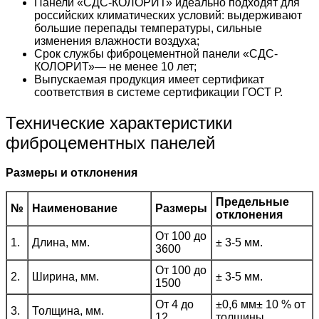
Панели «СДС-КОЛОРИТ» идеально подходят для
российских климатических условий: выдерживают
большие перепады температуры, сильные
изменения влажности воздуха;
Срок службы фиброцементной панели «СДС-
КОЛОРИТ»— не менее 10 лет;
Выпускаемая продукция имеет сертификат
соответствия в системе сертификации ГОСТ Р.
Технические характеристики
фиброцементных панелей
Размеры и отклонения
Предельные
№
Наименование
Размеры
отклонения
От 100 до
1.
Длина, мм.
± 3-5 мм.
3600
От 100 до
2.
Ширина, мм.
± 3-5 мм.
1500
От 4 до
±0,6 мм± 10 % от
3.
Толщина, мм.
12
толщины