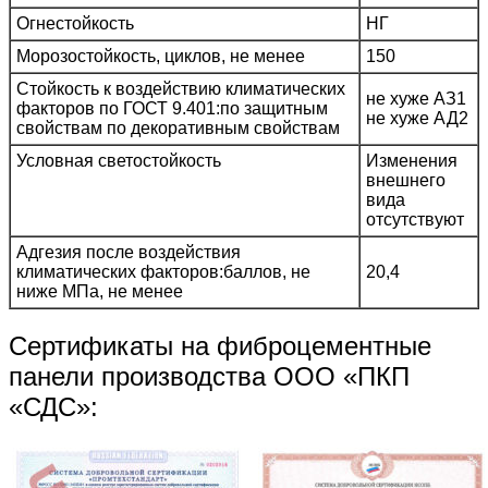
Огнестойкость
НГ
Морозостойкость, циклов, не менее
150
Стойкость к воздействию климатических
не хуже АЗ1
факторов по ГОСТ 9.401:по защитным
не хуже АД2
свойствам по декоративным свойствам
Условная светостойкость
Изменения
внешнего
вида
отсутствуют
Адгезия после воздействия
климатических факторов:баллов, не
20,4
ниже МПа, не менее
Сертификаты на фиброцементные
панели производства ООО «ПКП
«СДС»: