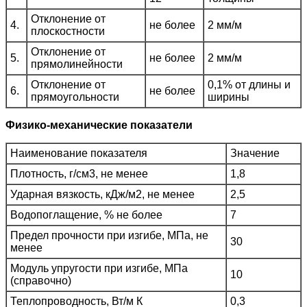
Отклонение от
4.
не более
2 мм/м
плоскостности
Отклонение от
5.
не более
2 мм/м
прямолинейности
Отклонение от
0,1% от длины и
6.
не более
прямоугольности
ширины
Физико-механические показатели
Наименование показателя
Значение
Плотность, г/см3, не менее
1,8
Ударная вязкость, кДж/м2, не менее
2,5
Водопоглащение, % не более
7
Предел прочности при изгибе, МПа, не
30
менее
Модуль упругости при изгибе, МПа
10
(справочно)
Теплопроводность, Вт/м К
0,3