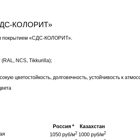
«СДС-КОЛОРИТ»
ым покрытием «СДС-КОЛОРИТ».
AL, NCS, Tikkurilla);
кую цветостойкость, долговечность, устойчивость к атмо
цвета
Россия *
Казахстан
2
2
ая
1050 руб/м
1000 руб/м