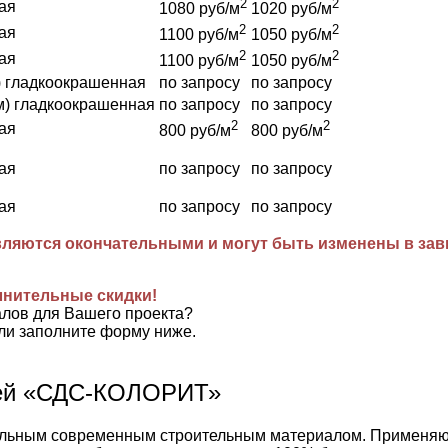
2
2
ая
1080 руб/м
1020 руб/м
2
2
ая
1100 руб/м
1050 руб/м
2
2
ая
1100 руб/м
1050 руб/м
) гладкоокрашенная
по запросу
по запросу
м) гладкоокрашенная
по запросу
по запросу
2
2
ая
800 руб/м
800 руб/м
ая
по запросу
по запросу
ая
по запросу
по запросу
ляются окончательными и могут быть изменены в завис
лнительные скидки!
алов для Вашего проекта?
ли заполните форму ниже.
лей «СДС-КОЛОРИТ»
ьным современным строительным материалом. Применяются 