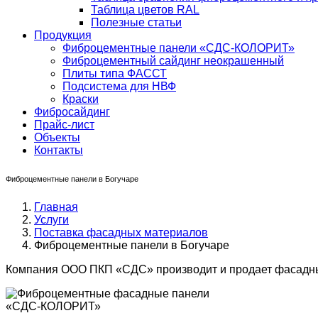
Таблица цветов RAL
Полезные статьи
Продукция
Фиброцементные панели «СДС-КОЛОРИТ»
Фиброцементный сайдинг неокрашенный
Плиты типа ФАССТ
Подсистема для НВФ
Краски
Фибросайдинг
Прайс-лист
Объекты
Контакты
Фиброцементные панели в Богучаре
Главная
Услуги
Поставка фасадных материалов
Фиброцементные панели в Богучаре
Компания ООО ПКП «СДС» производит и продает фасадны