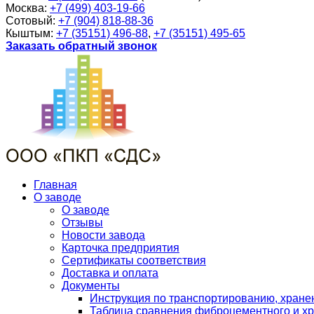
Москва:
+7 (499) 403-19-66
Сотовый:
+7 (904) 818-88-36
Кыштым:
+7 (35151) 496-88
,
+7 (35151) 495-65
Заказать обратный звонок
Главная
О заводе
О заводе
Отзывы
Новости завода
Карточка предприятия
Сертификаты соответствия
Доставка и оплата
Документы
Инструкция по транспортированию, хран
Таблица сравнения фиброцементного и хр