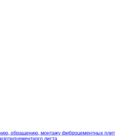
ению, обращению, монтажу фиброцементных плит
изотилцементного листа