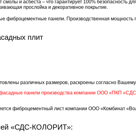
т смолы и асбеста – что гарантирует 100% безопасность д
лкивающая прослойка и декоративное покрытие.
е фиброцементные панели. Производственная мощность пр
садных плит
готовлены различных размеров, раскроены согласно Вашему
фасадные панели производства компании ООО «ПКП «СДС»
тся фиброцементный лист компании ООО «Комбинат «Волн
лей «СДС-КОЛОРИТ»: