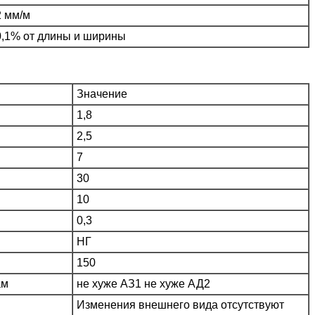
2 мм/м
0,1% от длины и ширины
Значение
1,8
2,5
7
30
10
0,3
НГ
150
ам
не хуже АЗ1 не хуже АД2
Изменения внешнего вида отсутствуют