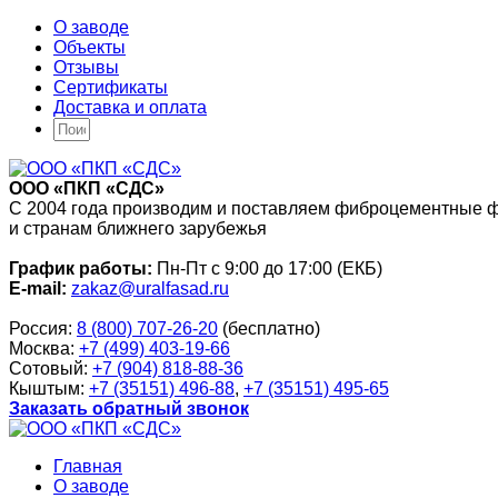
О заводе
Объекты
Отзывы
Сертификаты
Доставка и оплата
ООО «ПКП «СДС»
С 2004 года производим и поставляем фиброцементные 
и странам ближнего зарубежья
График работы:
Пн-Пт с 9:00 до 17:00 (ЕКБ)
E-mail:
zakaz@uralfasad.ru
Россия:
8 (800) 707-26-20
(бесплатно)
Москва:
+7 (499) 403-19-66
Сотовый:
+7 (904) 818-88-36
Кыштым:
+7 (35151) 496-88
,
+7 (35151) 495-65
Заказать обратный звонок
Главная
О заводе