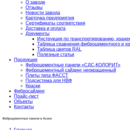
О заводе
Отзывы
Новости завода
Карточка предприятия
Сертификаты соответствия
Доставка и оплата
Документы
Инструкция по транспортированию, хран
Таблица сравнения фиброцементного и хр
Таблица цветов RAL
Полезные статьи
Продукция
Фиброцементные панели «СДС-КОЛОРИТ»
Фиброцементный сайдинг неокрашенный
Плиты типа ФАССТ
Подсистема для НВФ
Краски
Фибросайдинг
Прайс-лист
Объекты
Контакты
Фиброцементные панели в Асино
Главная