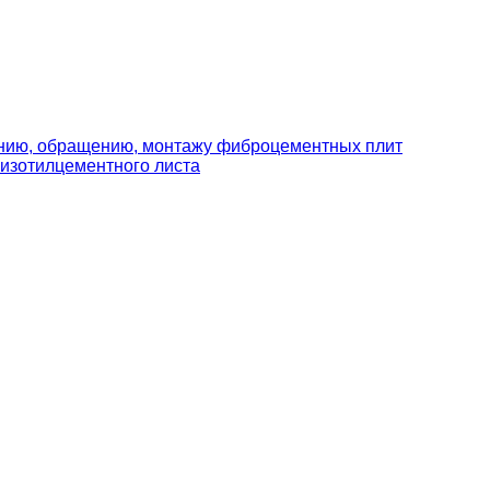
ению, обращению, монтажу фиброцементных плит
изотилцементного листа