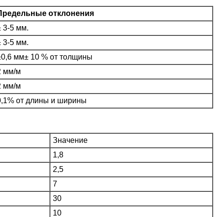
Предельные отклонения
± 3-5 мм.
± 3-5 мм.
±0,6 мм± 10 % от толщины
2 мм/м
2 мм/м
0,1% от длины и ширины
Значение
1,8
2,5
7
30
10