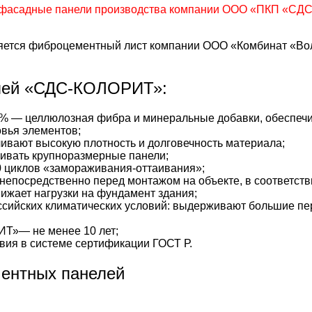
фасадные панели производства компании ООО «ПКП «СДС»
тся фиброцементный лист компании ООО «Комбинат «Волн
лей «СДС-КОЛОРИТ»:
% — целлюлозная фибра и минеральные добавки, обеспечи
вья элементов;
ивают высокую плотность и долговечность материала;
ивать крупноразмерные панели;
 циклов «замораживания-оттаивания»;
непосредственно перед монтажом на объекте, в соответстви
жает нагрузки на фундамент здания;
сийских климатических условий: выдерживают большие пе
Т»— не менее 10 лет;
вия в системе сертификации ГОСТ Р.
ментных панелей