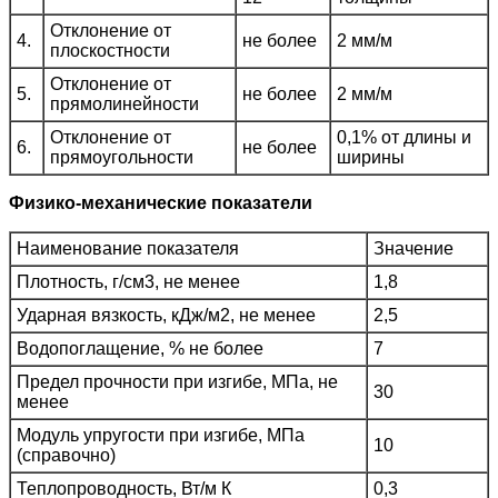
Отклонение от
4.
не более
2 мм/м
плоскостности
Отклонение от
5.
не более
2 мм/м
прямолинейности
Отклонение от
0,1% от длины и
6.
не более
прямоугольности
ширины
Физико-механические показатели
Наименование показателя
Значение
Плотность, г/см3, не менее
1,8
Ударная вязкость, кДж/м2, не менее
2,5
Водопоглащение, % не более
7
Предел прочности при изгибе, МПа, не
30
менее
Модуль упругости при изгибе, МПа
10
(справочно)
Теплопроводность, Вт/м К
0,3