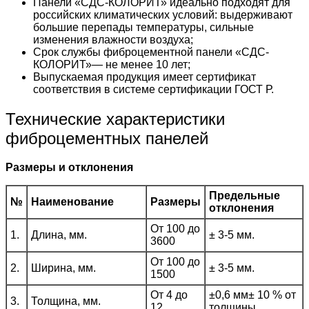
Панели «СДС-КОЛОРИТ» идеально подходят для
российских климатических условий: выдерживают
большие перепады температуры, сильные
изменения влажности воздуха;
Срок службы фиброцементной панели «СДС-
КОЛОРИТ»— не менее 10 лет;
Выпускаемая продукция имеет сертификат
соответствия в системе сертификации ГОСТ Р.
Технические характеристики
фиброцементных панелей
Размеры и отклонения
Предельные
№
Наименование
Размеры
отклонения
От 100 до
1.
Длина, мм.
± 3-5 мм.
3600
От 100 до
2.
Ширина, мм.
± 3-5 мм.
1500
От 4 до
±0,6 мм± 10 % от
3.
Толщина, мм.
12
толщины