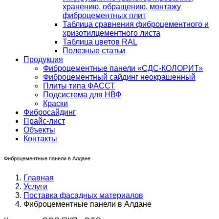
хранению, обращению, монтажу
фиброцементных плит
Таблица сравнения фиброцементного и
хризотилцементного листа
Таблица цветов RAL
Полезные статьи
Продукция
Фиброцементные панели «СДС-КОЛОРИТ»
Фиброцементный сайдинг неокрашенный
Плиты типа ФАССТ
Подсистема для НВФ
Краски
Фибросайдинг
Прайс-лист
Объекты
Контакты
Фиброцементные панели в Алдане
Главная
Услуги
Поставка фасадных материалов
Фиброцементные панели в Алдане