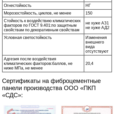
Огнестойкость
НГ
Морозостойкость, циклов, не менее
150
Стойкость к воздействию климатических
не хуже АЗ1
факторов по ГОСТ 9.401:по защитным
не хуже АД2
свойствам по декоративным свойствам
Условная светостойкость
Изменения
внешнего
вида
отсутствуют
Адгезия после воздействия
климатических факторов:баллов, не
20,4
ниже МПа, не менее
Сертификаты на фиброцементные
панели производства ООО «ПКП
«СДС»: