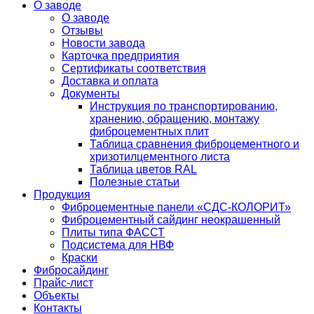
О заводе
О заводе
Отзывы
Новости завода
Карточка предприятия
Сертификаты соответствия
Доставка и оплата
Документы
Инструкция по транспортированию,
хранению, обращению, монтажу
фиброцементных плит
Таблица сравнения фиброцементного и
хризотилцементного листа
Таблица цветов RAL
Полезные статьи
Продукция
Фиброцементные панели «СДС-КОЛОРИТ»
Фиброцементный сайдинг неокрашенный
Плиты типа ФАССТ
Подсистема для НВФ
Краски
Фибросайдинг
Прайс-лист
Объекты
Контакты