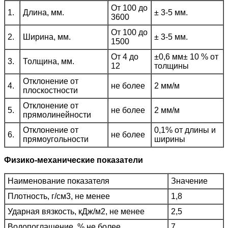
От 100 до
1.
Длина, мм.
± 3-5 мм.
3600
От 100 до
2.
Ширина, мм.
± 3-5 мм.
1500
От 4 до
±0,6 мм± 10 % от
3.
Толщина, мм.
12
толщины
Отклонение от
4.
не более
2 мм/м
плоскостности
Отклонение от
5.
не более
2 мм/м
прямолинейности
Отклонение от
0,1% от длины и
6.
не более
прямоугольности
ширины
Физико-механические показатели
Наименование показателя
Значение
Плотность, г/см3, не менее
1,8
Ударная вязкость, кДж/м2, не менее
2,5
Водопоглащение, % не более
7