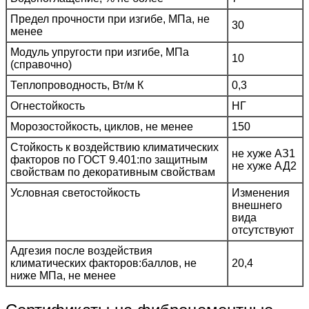
Предел прочности при изгибе, МПа, не
30
менее
Модуль упругости при изгибе, МПа
10
(справочно)
Теплопроводность, Вт/м К
0,3
Огнестойкость
НГ
Морозостойкость, циклов, не менее
150
Стойкость к воздействию климатических
не хуже АЗ1
факторов по ГОСТ 9.401:по защитным
не хуже АД2
свойствам по декоративным свойствам
Условная светостойкость
Изменения
внешнего
вида
отсутствуют
Адгезия после воздействия
климатических факторов:баллов, не
20,4
ниже МПа, не менее