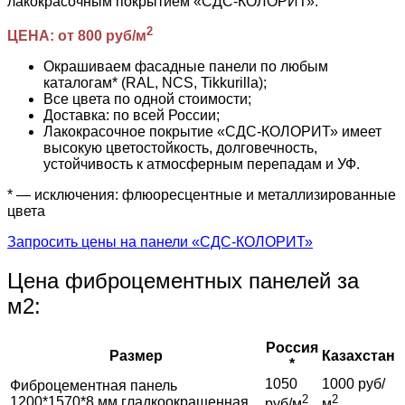
лакокрасочным покрытием «СДС-КОЛОРИТ».
2
ЦЕНА: от 800 руб/м
Окрашиваем фасадные панели по любым
каталогам* (RAL, NCS, Tikkurilla);
Все цвета по одной стоимости;
Доставка: по всей России;
Лакокрасочное покрытие «СДС-КОЛОРИТ» имеет
высокую цветостойкость, долговечность,
устойчивость к атмосферным перепадам и УФ.
* — исключения: флюоресцентные и металлизированные
цвета
Запросить цены на панели «СДС-КОЛОРИТ»
Цена фиброцементных панелей за
м2:
Россия
Размер
Казахстан
*
1050
1000 руб/
Фиброцементная панель
2
2
1200*1570*8 мм гладкоокрашенная
руб/м
м