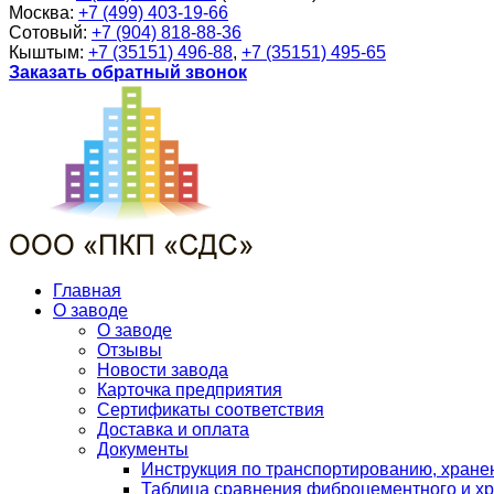
Москва:
+7 (499) 403-19-66
Сотовый:
+7 (904) 818-88-36
Кыштым:
+7 (35151) 496-88
,
+7 (35151) 495-65
Заказать обратный звонок
Главная
О заводе
О заводе
Отзывы
Новости завода
Карточка предприятия
Сертификаты соответствия
Доставка и оплата
Документы
Инструкция по транспортированию, хран
Таблица сравнения фиброцементного и хр