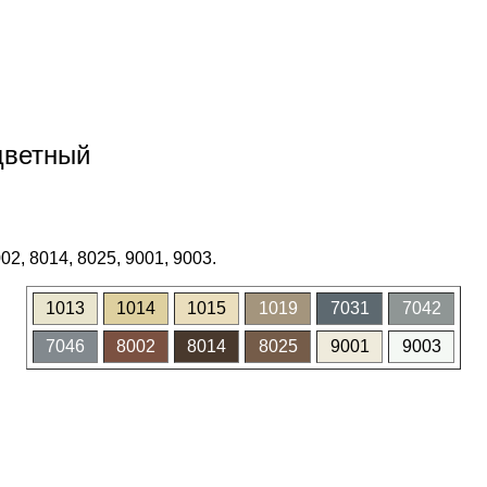
цветный
02, 8014, 8025, 9001, 9003.
1013
1014
1015
1019
7031
7042
7046
8002
8014
8025
9001
9003