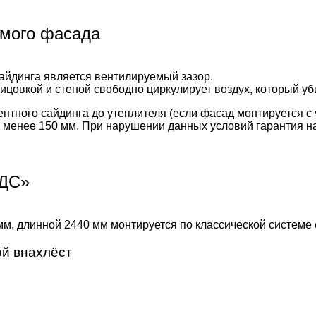
емого фасада
йдинга является вентилируемый зазор.
цовкой и стеной свободно циркулирует воздух, который уби
тного сайдинга до утеплителя (если фасад монтируется с 
не менее 150 мм. При нарушении данных условий гарантия н
СДС»
, длинной 2440 мм монтируется по классической системе 
ой внахлёст