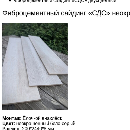
Фиброцементный сайдинг «СДС» двухцветный.
Фиброцементный сайдинг «СДС» неок
Монтаж:
Ёлочкой внахлёст.
Цвет:
неокрашенный бело-серый.
Размер:
200*2440*8 мм