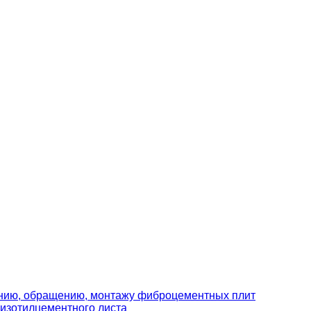
ению, обращению, монтажу фиброцементных плит
изотилцементного листа