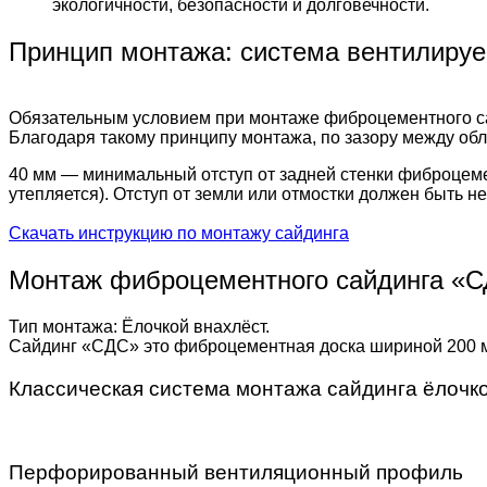
экологичности, безопасности и долговечности.
Принцип монтажа: система вентилиру
Обязательным условием при монтаже фиброцементного са
Благодаря такому принципу монтажа, по зазору между обли
40 мм — минимальный отступ от задней стенки фиброцемен
утепляется). Отступ от земли или отмостки должен быть 
Скачать инструкцию по монтажу сайдинга
Монтаж фиброцементного сайдинга «
Тип монтажа: Ёлочкой внахлёст.
Сайдинг «СДС» это фиброцементная доска шириной 200 мм
Классическая система монтажа сайдинга ёлочк
Перфорированный вентиляционный профиль