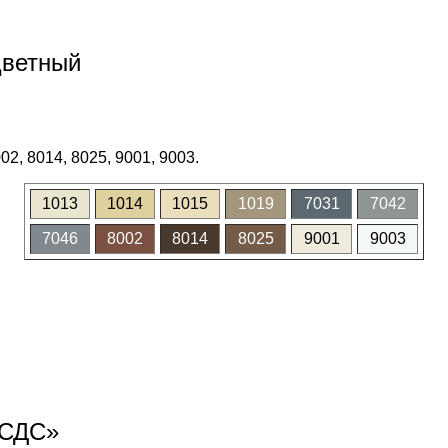
цветный
02, 8014, 8025, 9001, 9003.
1013
1014
1015
1019
7031
7042
7046
8002
8014
8025
9001
9003
«СДС»