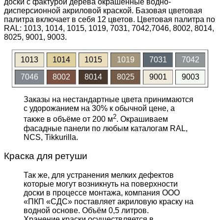
доски с фактурой дерева окрашенные водно-
дисперсионной акриловой краской. Базовая цветовая
палитра включает в себя 12 цветов. Цветовая палитра по
RAL: 1013, 1014, 1015, 1019, 7031, 7042,7046, 8002, 8014,
8025, 9001, 9003.
1013
1014
1015
1019
7031
7042
7046
8002
8014
8025
9001
9003
Заказы на нестандартные цвета принимаются
с удорожанием на 30% к обычной цене, а
2
также в объёме от 200 м
. Окрашиваем
фасадные панели по любым каталогам RAL,
NCS, Tikkurilla.
Краска для ретуши
Так же, для устранения мелких дефектов
которые могут возникнуть на поверхности
доски в процессе монтажа, компания ООО
«ПКП «СДС» поставляет акриловую краску на
водной основе. Объём 0,5 литров.
Хранение краски осуществляется в