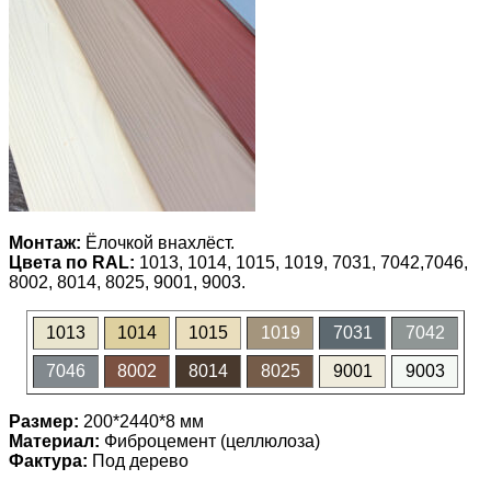
Монтаж:
Ёлочкой внахлёст.
Цвета по RAL:
1013, 1014, 1015, 1019, 7031, 7042,7046,
8002, 8014, 8025, 9001, 9003.
1013
1014
1015
1019
7031
7042
7046
8002
8014
8025
9001
9003
Размер:
200*2440*8 мм
Материал:
Фиброцемент (целлюлоза)
Фактура:
Под дерево