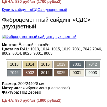
ЦЕНА: 830 руб/шт (1700 руб/м2)
Купить сайдинг «СДС» одноцветный
Фиброцементный сайдинг «СДС»
двухцветный
Монтаж:
Ёлочкой внахлёст.
Цвета по RAL:
1013, 1014, 1015, 1019, 7031, 7042,7046,
8002, 8014, 8025, 9001, 9003.
1013
1014
1015
1019
7031
7042
7046
8002
8014
8025
9001
9003
Размер:
200*2440*8 мм
Материал:
Фиброцемент (целлюлоза)
Фактура:
Под дерево
ЦЕНА: 930 руб/шт (1800 руб/м2)