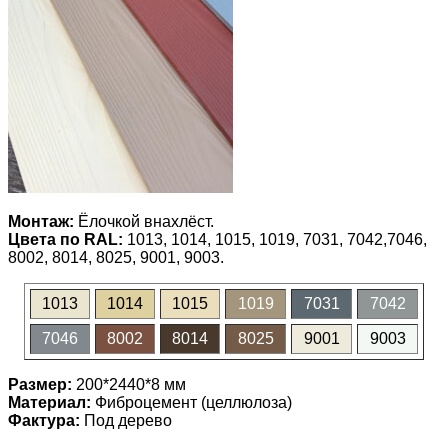
Монтаж:
Ёлочкой внахлёст.
Цвета по RAL:
1013, 1014, 1015, 1019, 7031, 7042,7046,
8002, 8014, 8025, 9001, 9003.
1013
1014
1015
1019
7031
7042
7046
8002
8014
8025
9001
9003
Размер:
200*2440*8 мм
Материал:
Фиброцемент (целлюлоза)
Фактура:
Под дерево