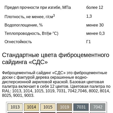
Предел прочности при изгибе, МПа
более 12
3
1,3
Плотность, не менее, г/см
Водопоглощение, %
менее 30
Теплопроводность, Вт/(м·°C)
менее 0,3
Огнестойкость
Г1
Стандартные цвета фиброцементного
сайдинга «СДС»
Фиброцементный сайдинг «СДС» это фиброцементные
доски с фактурой дерева окрашенные водно-
дисперсионной акриловой краской. Базовая цветовая
палитра включает в себя 12 цветов. Цветовая палитра по
RAL: 1013, 1014, 1015, 1019, 7031, 7042,7046, 8002, 8014,
8025, 9001, 9003.
1013
1014
1015
1019
7031
7042