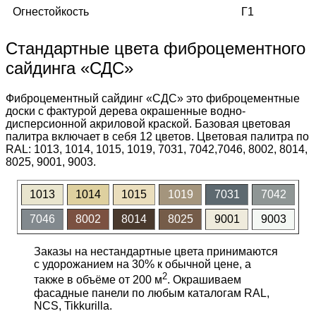
Огнестойкость
Г1
Стандартные цвета фиброцементного
сайдинга «СДС»
Фиброцементный сайдинг «СДС» это фиброцементные
доски с фактурой дерева окрашенные водно-
дисперсионной акриловой краской. Базовая цветовая
палитра включает в себя 12 цветов. Цветовая палитра по
RAL: 1013, 1014, 1015, 1019, 7031, 7042,7046, 8002, 8014,
8025, 9001, 9003.
1013
1014
1015
1019
7031
7042
7046
8002
8014
8025
9001
9003
Заказы на нестандартные цвета принимаются
с удорожанием на 30% к обычной цене, а
2
также в объёме от 200 м
. Окрашиваем
фасадные панели по любым каталогам RAL,
NCS, Tikkurilla.