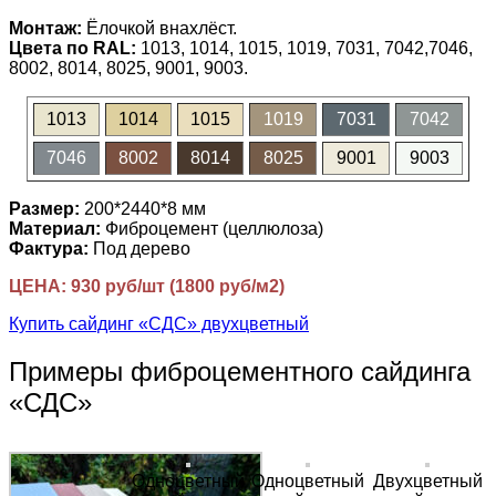
Монтаж:
Ёлочкой внахлёст.
Цвета по RAL:
1013, 1014, 1015, 1019, 7031, 7042,7046,
8002, 8014, 8025, 9001, 9003.
1013
1014
1015
1019
7031
7042
7046
8002
8014
8025
9001
9003
Размер:
200*2440*8 мм
Материал:
Фиброцемент (целлюлоза)
Фактура:
Под дерево
ЦЕНА: 930 руб/шт (1800 руб/м2)
Купить сайдинг «СДС» двухцветный
Примеры фиброцементного сайдинга
«СДС»
Одноцветный
Одноцветный
Двухцветный