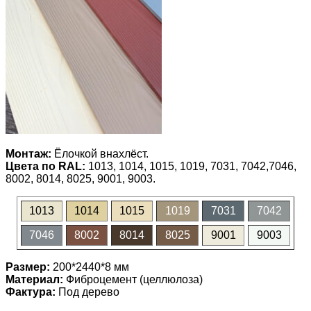
Монтаж:
Ёлочкой внахлёст.
Цвета по RAL:
1013, 1014, 1015, 1019, 7031, 7042,7046,
8002, 8014, 8025, 9001, 9003.
1013
1014
1015
1019
7031
7042
7046
8002
8014
8025
9001
9003
Размер:
200*2440*8 мм
Материал:
Фиброцемент (целлюлоза)
Фактура:
Под дерево