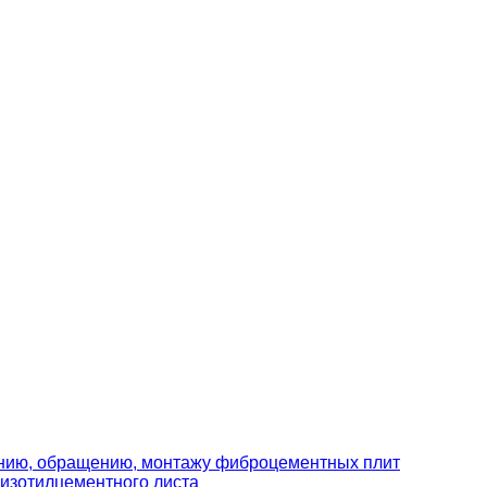
ению, обращению, монтажу фиброцементных плит
изотилцементного листа