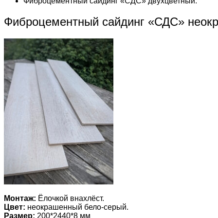
Фиброцементный сайдинг «СДС» двухцветный.
Фиброцементный сайдинг «СДС» неок
Монтаж:
Ёлочкой внахлёст.
Цвет:
неокрашенный бело-серый.
Размер:
200*2440*8 мм