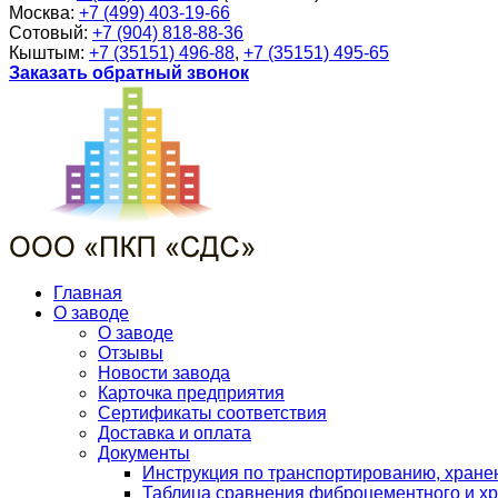
Москва:
+7 (499) 403-19-66
Сотовый:
+7 (904) 818-88-36
Кыштым:
+7 (35151) 496-88
,
+7 (35151) 495-65
Заказать обратный звонок
Главная
О заводе
О заводе
Отзывы
Новости завода
Карточка предприятия
Сертификаты соответствия
Доставка и оплата
Документы
Инструкция по транспортированию, хран
Таблица сравнения фиброцементного и хр