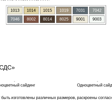
1013
1014
1015
1019
7031
7042
7046
8002
8014
8025
9001
9003
«СДС»
ноцветный сайдинг
Одноцветный сайд
т быть изготовлены различных размеров, раскроены соглас