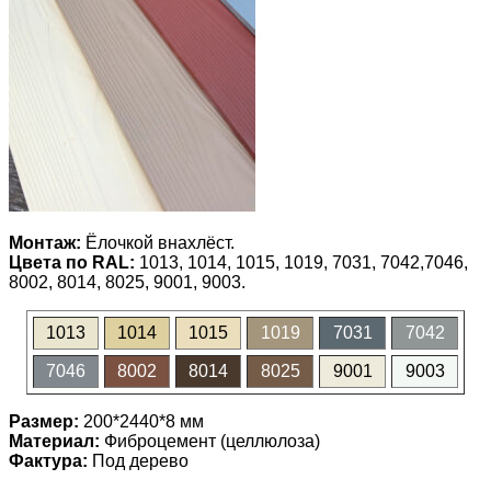
Монтаж:
Ёлочкой внахлёст.
Цвета по RAL:
1013, 1014, 1015, 1019, 7031, 7042,7046,
8002, 8014, 8025, 9001, 9003.
1013
1014
1015
1019
7031
7042
7046
8002
8014
8025
9001
9003
Размер:
200*2440*8 мм
Материал:
Фиброцемент (целлюлоза)
Фактура:
Под дерево