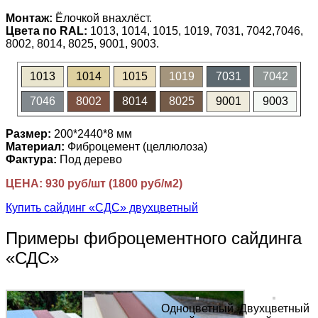
Монтаж:
Ёлочкой внахлёст.
Цвета по RAL:
1013, 1014, 1015, 1019, 7031, 7042,7046,
8002, 8014, 8025, 9001, 9003.
1013
1014
1015
1019
7031
7042
7046
8002
8014
8025
9001
9003
Размер:
200*2440*8 мм
Материал:
Фиброцемент (целлюлоза)
Фактура:
Под дерево
ЦЕНА: 930 руб/шт (1800 руб/м2)
Купить сайдинг «СДС» двухцветный
Примеры фиброцементного сайдинга
«СДС»
Одноцветный
Двухцветный