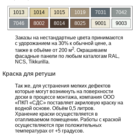
1013
1014
1015
1019
7031
7042
7046
8002
8014
8025
9001
9003
Заказы на нестандартные цвета принимаются
с удорожанием на 30% к обычной цене, а
2
также в объёме от 200 м
. Окрашиваем
фасадные панели по любым каталогам RAL,
NCS, Tikkurilla.
Краска для ретуши
Так же, для устранения мелких дефектов
которые могут возникнуть на поверхности
доски в процессе монтажа, компания ООО
«ПКП «СДС» поставляет акриловую краску на
водной основе. Объём 0,5 литров.
Хранение краски осуществляется в
отапливаемом помещении. Работы с краской
осуществляются при положительных
температурах от +5 градусов.