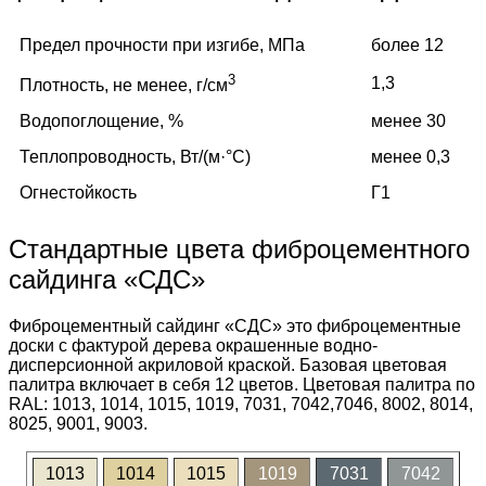
Предел прочности при изгибе, МПа
более 12
3
1,3
Плотность, не менее, г/см
Водопоглощение, %
менее 30
Теплопроводность, Вт/(м·°C)
менее 0,3
Огнестойкость
Г1
Стандартные цвета фиброцементного
сайдинга «СДС»
Фиброцементный сайдинг «СДС» это фиброцементные
доски с фактурой дерева окрашенные водно-
дисперсионной акриловой краской. Базовая цветовая
палитра включает в себя 12 цветов. Цветовая палитра по
RAL: 1013, 1014, 1015, 1019, 7031, 7042,7046, 8002, 8014,
8025, 9001, 9003.
1013
1014
1015
1019
7031
7042