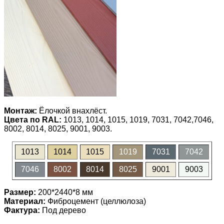
Монтаж:
Ёлочкой внахлёст.
Цвета по RAL:
1013, 1014, 1015, 1019, 7031, 7042,7046,
8002, 8014, 8025, 9001, 9003.
1013
1014
1015
1019
7031
7042
7046
8002
8014
8025
9001
9003
Размер:
200*2440*8 мм
Материал:
Фиброцемент (целлюлоза)
Фактура:
Под дерево