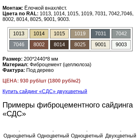
Монтаж:
Ёлочкой внахлёст.
Цвета по RAL:
1013, 1014, 1015, 1019, 7031, 7042,7046,
8002, 8014, 8025, 9001, 9003.
1013
1014
1015
1019
7031
7042
7046
8002
8014
8025
9001
9003
Размер:
200*2440*8 мм
Материал:
Фиброцемент (целлюлоза)
Фактура:
Под дерево
ЦЕНА: 930 руб/шт (1800 руб/м2)
Купить сайдинг «СДС» двухцветный
Примеры фиброцементного сайдинга
«СДС»
Одноцветный
Одноцветный
Одноцветный
Двухцветный