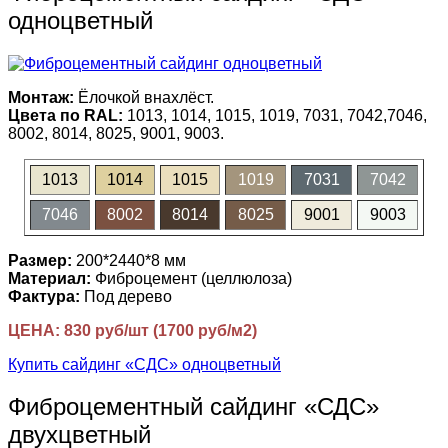
одноцветный
Монтаж:
Ёлочкой внахлёст.
Цвета по RAL:
1013, 1014, 1015, 1019, 7031, 7042,7046,
8002, 8014, 8025, 9001, 9003.
1013
1014
1015
1019
7031
7042
7046
8002
8014
8025
9001
9003
Размер:
200*2440*8 мм
Материал:
Фиброцемент (целлюлоза)
Фактура:
Под дерево
ЦЕНА: 830 руб/шт (1700 руб/м2)
Купить сайдинг «СДС» одноцветный
Фиброцементный сайдинг «СДС»
двухцветный