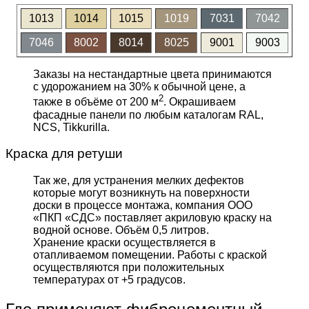
1013
1014
1015
1019
7031
7042
7046
8002
8014
8025
9001
9003
Заказы на нестандартные цвета принимаются
с удорожанием на 30% к обычной цене, а
2
также в объёме от 200 м
. Окрашиваем
фасадные панели по любым каталогам RAL,
NCS, Tikkurilla.
Краска для ретуши
Так же, для устранения мелких дефектов
которые могут возникнуть на поверхности
доски в процессе монтажа, компания ООО
«ПКП «СДС» поставляет акриловую краску на
водной основе. Объём 0,5 литров.
Хранение краски осуществляется в
отапливаемом помещении. Работы с краской
осуществляются при положительных
температурах от +5 градусов.