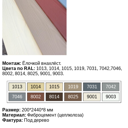
Монтаж:
Ёлочкой внахлёст.
Цвета по RAL:
1013, 1014, 1015, 1019, 7031, 7042,7046,
8002, 8014, 8025, 9001, 9003.
1013
1014
1015
1019
7031
7042
7046
8002
8014
8025
9001
9003
Размер:
200*2440*8 мм
Материал:
Фиброцемент (целлюлоза)
Фактура:
Под дерево