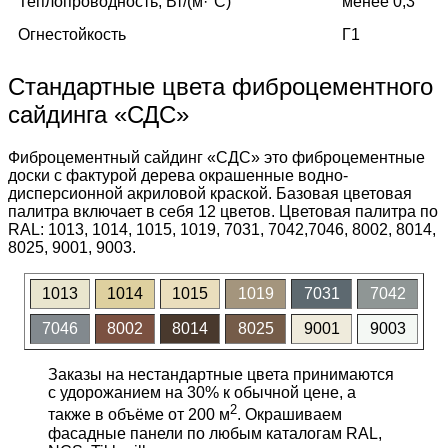
Теплопроводность, Вт/(м·°C)
менее 0,3
Огнестойкость
Г1
Стандартные цвета фиброцементного
сайдинга «СДС»
Фиброцементный сайдинг «СДС» это фиброцементные
доски с фактурой дерева окрашенные водно-
дисперсионной акриловой краской. Базовая цветовая
палитра включает в себя 12 цветов. Цветовая палитра по
RAL: 1013, 1014, 1015, 1019, 7031, 7042,7046, 8002, 8014,
8025, 9001, 9003.
1013
1014
1015
1019
7031
7042
7046
8002
8014
8025
9001
9003
Заказы на нестандартные цвета принимаются
с удорожанием на 30% к обычной цене, а
2
также в объёме от 200 м
. Окрашиваем
фасадные панели по любым каталогам RAL,