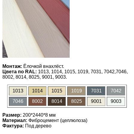
Монтаж:
Ёлочкой внахлёст.
Цвета по RAL:
1013, 1014, 1015, 1019, 7031, 7042,7046,
8002, 8014, 8025, 9001, 9003.
1013
1014
1015
1019
7031
7042
7046
8002
8014
8025
9001
9003
Размер:
200*2440*8 мм
Материал:
Фиброцемент (целлюлоза)
Фактура:
Под дерево