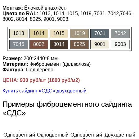
Монтаж:
Ёлочкой внахлёст.
Цвета по RAL:
1013, 1014, 1015, 1019, 7031, 7042,7046,
8002, 8014, 8025, 9001, 9003.
1013
1014
1015
1019
7031
7042
7046
8002
8014
8025
9001
9003
Размер:
200*2440*8 мм
Материал:
Фиброцемент (целлюлоза)
Фактура:
Под дерево
ЦЕНА: 930 руб/шт (1800 руб/м2)
Купить сайдинг «СДС» двухцветный
Примеры фиброцементного сайдинга
«СДС»
Одноцветный
Одноцветный
Одноцветный
Двухцветный