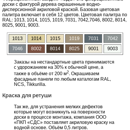
доски с фактурой дерева окрашенные водно-
дисперсионной акриловой краской. Базовая цветовая
палитра включает в себя 12 цветов. Цветовая палитра по
RAL: 1013, 1014, 1015, 1019, 7031, 7042,7046, 8002, 8014,
8025, 9001, 9003.
1013
1014
1015
1019
7031
7042
7046
8002
8014
8025
9001
9003
Заказы на нестандартные цвета принимаются
с удорожанием на 30% к обычной цене, а
2
также в объёме от 200 м
. Окрашиваем
фасадные панели по любым каталогам RAL,
NCS, Tikkurilla.
Краска для ретуши
Так же, для устранения мелких дефектов
которые могут возникнуть на поверхности
доски в процессе монтажа, компания ООО
«ПКП «СДС» поставляет акриловую краску на
водной основе. Объём 0,5 литров.