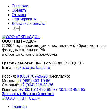
О заводе
Объекты
Отзывы
Сертификаты
Доставка и оплата
ООО «ПКП «СДС»
С 2004 года производим и поставляем фиброцементные
фасадные плиты по РФ
и странам ближнего зарубежья
График работы:
Пн-Пт с 9:00 до 17:00 (ЕКБ)
E-mail:
zakaz@uralfasad.ru
Россия:
8 (800) 707-26-20
(бесплатно)
Москва:
+7 (499) 403-19-66
Сотовый:
+7 (904) 818-88-36
Кыштым:
+7 (35151) 496-88
,
+7 (35151) 495-65
Заказать обратный звонок
Главная