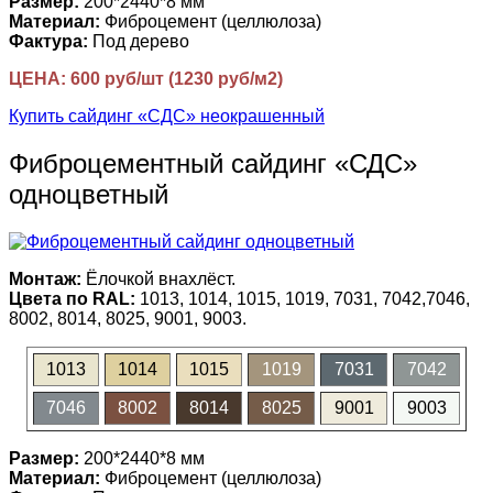
Размер:
200*2440*8 мм
Материал:
Фиброцемент (целлюлоза)
Фактура:
Под дерево
ЦЕНА: 600 руб/шт (1230 руб/м2)
Купить сайдинг «СДС» неокрашенный
Фиброцементный сайдинг «СДС»
одноцветный
Монтаж:
Ёлочкой внахлёст.
Цвета по RAL:
1013, 1014, 1015, 1019, 7031, 7042,7046,
8002, 8014, 8025, 9001, 9003.
1013
1014
1015
1019
7031
7042
7046
8002
8014
8025
9001
9003
Размер:
200*2440*8 мм
Материал:
Фиброцемент (целлюлоза)