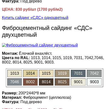
Фактура:
Под дерево
ЦЕНА: 830 руб/шт (1700 руб/м2)
Купить сайдинг «СДС» одноцветный
Фиброцементный сайдинг «СДС»
двухцветный
Монтаж:
Ёлочкой внахлёст.
Цвета по RAL:
1013, 1014, 1015, 1019, 7031, 7042,7046,
8002, 8014, 8025, 9001, 9003.
1013
1014
1015
1019
7031
7042
7046
8002
8014
8025
9001
9003
Размер:
200*2440*8 мм
Материал:
Фиброцемент (целлюлоза)
Фактура:
Под дерево