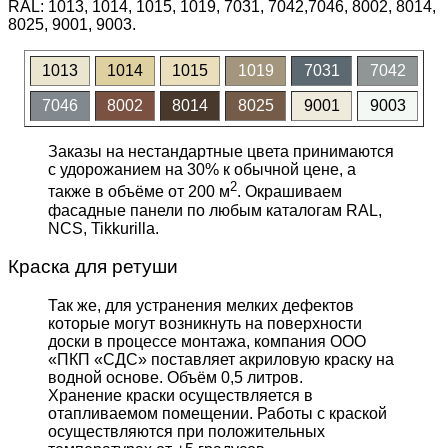
RAL: 1013, 1014, 1015, 1019, 7031, 7042,7046, 8002, 8014,
8025, 9001, 9003.
1013
1014
1015
1019
7031
7042
7046
8002
8014
8025
9001
9003
Заказы на нестандартные цвета принимаются
с удорожанием на 30% к обычной цене, а
2
также в объёме от 200 м
. Окрашиваем
фасадные панели по любым каталогам RAL,
NCS, Tikkurilla.
Краска для ретуши
Так же, для устранения мелких дефектов
которые могут возникнуть на поверхности
доски в процессе монтажа, компания ООО
«ПКП «СДС» поставляет акриловую краску на
водной основе. Объём 0,5 литров.
Хранение краски осуществляется в
отапливаемом помещении. Работы с краской
осуществляются при положительных