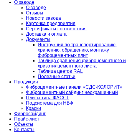
О заводе
О заводе
Отзывы
Новости завода
Карточка предприятия
Сертификаты соответствия
Доставка и оплата
Документы
Инструкция по транспортированию,
хранению, обращению, монтажу
фиброцементных плит
Таблица сравнения фиброцементного и
хризотилцементного листа
Таблица цветов RAL
Полезные статьи
Продукция
Фиброцементные панели «СДС-КОЛОРИТ»
Фиброцементный сайдинг неокрашенный
Плиты типа ФАССТ
Подсистема для НВФ
Краски
Фибросайдинг
Прайс-лист
Объекты
Контакты