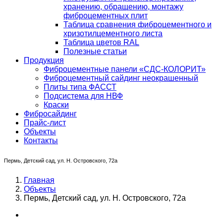
хранению, обращению, монтажу
фиброцементных плит
Таблица сравнения фиброцементного и
хризотилцементного листа
Таблица цветов RAL
Полезные статьи
Продукция
Фиброцементные панели «СДС-КОЛОРИТ»
Фиброцементный сайдинг неокрашенный
Плиты типа ФАССТ
Подсистема для НВФ
Краски
Фибросайдинг
Прайс-лист
Объекты
Контакты
Пермь, Детский сад, ул. Н. Островского, 72а
Главная
Объекты
Пермь, Детский сад, ул. Н. Островского, 72а