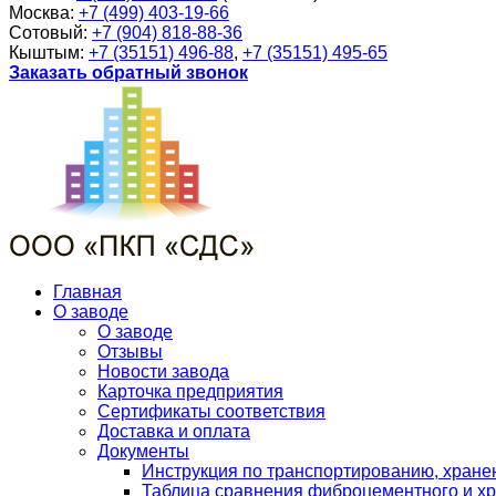
Москва:
+7 (499) 403-19-66
Сотовый:
+7 (904) 818-88-36
Кыштым:
+7 (35151) 496-88
,
+7 (35151) 495-65
Заказать обратный звонок
Главная
О заводе
О заводе
Отзывы
Новости завода
Карточка предприятия
Сертификаты соответствия
Доставка и оплата
Документы
Инструкция по транспортированию, хран
Таблица сравнения фиброцементного и хр