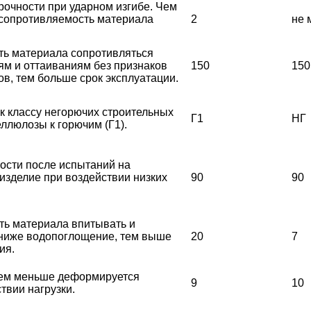
рочности при ударном изгибе. Чем
 сопротивляемость материала
2
не 
ть материала сопротивляться
м и оттаиваниям без признаков
150
150
в, тем больше срок эксплуатации.
 к классу негорючих строительных
Г1
НГ
еллюлозы к горючим (Г1).
ости после испытаний на
 изделие при воздействии низких
90
90
ь материала впитывать и
 ниже водопоглощение, тем выше
20
7
ия.
тем меньше деформируется
9
10
твии нагрузки.