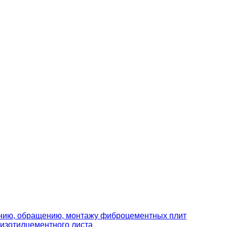
ению, обращению, монтажу фиброцементных плит
изотилцементного листа