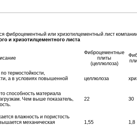
я фиброцементный или хризотилцементный лист компани
ого и хризотилцементного листа
Фиброцементные
Фи
исание
плиты
пли
(целлюлоза)
 по термостойкости,
сти, а в условиях повышенной
целлюлоза
хри
это способность материала
грузкам. Чем выше показатель,
22
30
ость.
ается влажность и пористость
овышается механическая
1,55
1,8