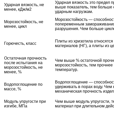
Ударная вязкость это предел п
Ударная вязкость, не
выше показатель, тем больше
менее, кДж/м2
ударным нагрузкам.
Морозостойкость — способнос
Морозостойкость, не
попеременным замораживания
менее, цикл
разрушения. Чем больше цикло
Плиты из хризотила относятся
Горючесть, класс
материалов (НГ), а плиты из ц
Остаточная прочность
Чем выше % остаточной прочн
после испытания на
морозостойкость, тем прочнее
морозостойкость, не
температур.
менее, %
Водопоглощение — способност
Водопоглощение по
удерживать в порах воду. Чем
массе, %
механическая прочность издел
Модуль упругости при
Чем выше модуль упругости, 
изгибе, МПа
материал при длительном дейс