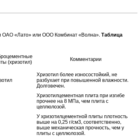
и ОАО «Лато» или ООО Комбинат «Волна».
Таблица
броцементные
Комментарии
ты (хризотил)
Хризотил более износостойкий, не
зотил
разбухает при повышенной влажности.
Долговечен.
Хризотилцементная плита при изгибе
прочнее на 8 МПа, чем плита с
целлюлозой.
У хризотилцементной плиты плотность
выше на 0,25 г/см3, соответственно,
выше механическая прочность, чем у
плиты с целлюлозой.