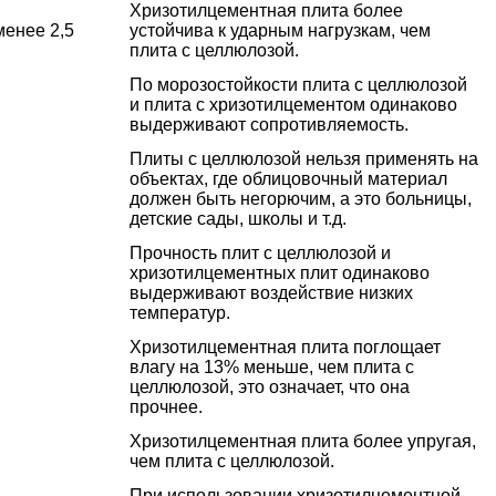
Хризотилцементная плита более
менее 2,5
устойчива к ударным нагрузкам, чем
плита с целлюлозой.
По морозостойкости плита с целлюлозой
и плита с хризотилцементом одинаково
выдерживают сопротивляемость.
Плиты с целлюлозой нельзя применять на
объектах, где облицовочный материал
должен быть негорючим, а это больницы,
детские сады, школы и т.д.
Прочность плит с целлюлозой и
хризотилцементных плит одинаково
выдерживают воздействие низких
температур.
Хризотилцементная плита поглощает
влагу на 13% меньше, чем плита с
целлюлозой, это означает, что она
прочнее.
Хризотилцементная плита более упругая,
чем плита с целлюлозой.
При использовании хризотилцементной