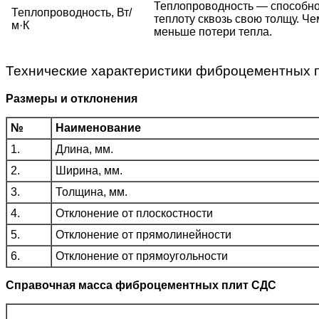
Теплопроводность — способно
Теплопроводность, Вт/
теплоту сквозь свою толщу. Ч
м·К
меньше потери тепла.
Технические характеристики фиброцементных 
Размеры и отклонения
№
Наименование
1.
Длина, мм.
2.
Ширина, мм.
3.
Толщина, мм.
4.
Отклонение от плоскостности
5.
Отклонение от прямолинейности
6.
Отклонение от прямоугольности
Справочная масса фиброцементных плит СДС