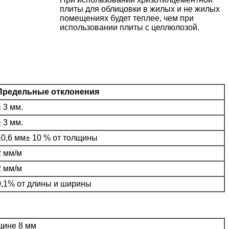
плиты для облицовки в жилых и не жилых
помещениях будет теплее, чем при
использовании плиты с целлюлозой.
Предельные отклонения
± 3 мм.
± 3 мм.
±0,6 мм± 10 % от толщины
2 мм/м
2 мм/м
0,1% от длины и ширины
щине 8 мм