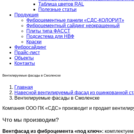
Таблица цветов RAL
Полезные статьи
Продукция
Фиброцементные панели «СДС-КОЛОРИТ»
Фиброцементный сайдинг неокрашенный
Плиты типа ФАССТ
Подсистема для НВФ
Краски
Фибросайдинг
Прайс-лист
Объекты
Контакты
Вентилируемые фасады в Смоленске
Главная
Навесной вентилируемый фасад из оцинкованной ст
Вентилируемые фасады в Смоленске
Компания ООО ПК «СДС» производит и продает вентилир
Что мы производим?
Вентфасад из фиброцемента «под ключ»:
комплектуем