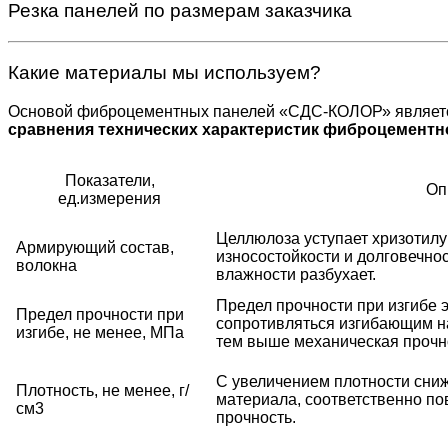
Резка панелей по размерам заказчика
Какие материалы мы используем?
Основой фиброцементных панелей «СДС-КОЛОР» являетс
сравнения технических характеристик фиброцементн
Показатели,
Оп
ед.измерения
Целлюлоза уступает хризотилу
Армирующий состав,
износостойкости и долговечно
волокна
влажности разбухает.
Предел прочности при изгибе 
Предел прочности при
сопротивляться изгибающим на
изгибе, не менее, МПа
тем выше механическая прочн
С увеличением плотности сниж
Плотность, не менее, г/
материала, соответственно п
см3
прочность.