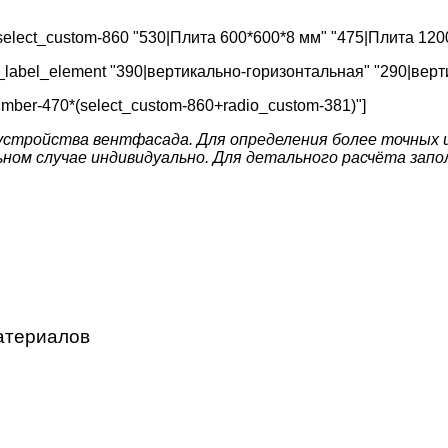
elect_custom-860 "530|Плита 600*600*8 мм" "475|Плита 120
_label_element "390|вертикально-горизонтальная" "290|верт
number-470*(select_custom-860+radio_custom-381)"]
стройства вентфасада. Для определения более точных 
ом случае индивидуально. Для детального расчёта запол
атериалов