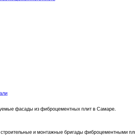
али
уемые фасады из фиброцементных плит в Самаре.
 строительные и монтажные бригады фиброцементными пли