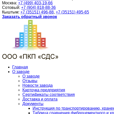
Москва:
+7 (499) 403-19-66
Сотовый:
+7 (904) 818-88-36
Кыштым:
+7 (35151) 496-88
,
+7 (35151) 495-65
Заказать обратный звонок
Главная
О заводе
О заводе
Отзывы
Новости завода
Карточка предприятия
Сертификаты соответствия
Доставка и оплата
Документы
Инструкция по транспортированию, хран
Таблица сравнения фиброцементного и хр