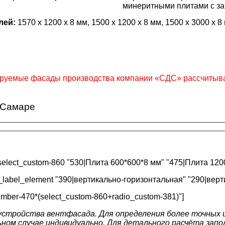
.
минеритными плитами с з
лей:
1570 х 1200 х 8 мм, 1500 x 1200 x 8 мм, 1500 x 3000 x 
ируемые фасады производства компании «СДС» рассчитыва
 Самаре
elect_custom-860 "530|Плита 600*600*8 мм" "475|Плита 120
_label_element "390|вертикально-горизонтальная" "290|верт
number-470*(select_custom-860+radio_custom-381)"]
стройства вентфасада. Для определения более точных 
ом случае индивидуально. Для детального расчёта запол