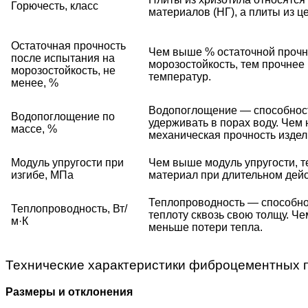
Горючесть, класс
материалов (НГ), а плиты из ц
Остаточная прочность
Чем выше % остаточной прочн
после испытания на
морозостойкость, тем прочнее
морозостойкость, не
температур.
менее, %
Водопоглощение — способност
Водопоглощение по
удерживать в порах воду. Чем
массе, %
механическая прочность издел
Модуль упругости при
Чем выше модуль упругости, 
изгибе, МПа
материал при длительном дейс
Теплопроводность — способно
Теплопроводность, Вт/
теплоту сквозь свою толщу. Ч
м·К
меньше потери тепла.
Технические характеристики фиброцементных 
Размеры и отклонения