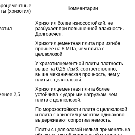
броцементные
Комментарии
ты (хризотил)
Хризотил более износостойкий, не
зотил
разбухает при повышенной влажности.
Долговечен.
Хризотилцементная плита при изгибе
прочнее на 8 МПа, чем плита с
целлюлозой.
У хризотилцементной плиты плотность
выше на 0,25 г/см3, соответственно,
выше механическая прочность, чем у
плиты с целлюлозой.
Хризотилцементная плита более
менее 2,5
устойчива к ударным нагрузкам, чем
плита с целлюлозой.
По морозостойкости плита с целлюлозой
и плита с хризотилцементом одинаково
выдерживают сопротивляемость.
Плиты с целлюлозой нельзя применять на
объектах, где облицовочный материал