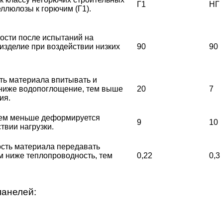
Г1
НГ
еллюлозы к горючим (Г1).
ости после испытаний на
 изделие при воздействии низких
90
90
ь материала впитывать и
 ниже водопоглощение, тем выше
20
7
ия.
тем меньше деформируется
9
10
твии нагрузки.
сть материала передавать
ем ниже теплопроводность, тем
0,22
0,3
панелей: