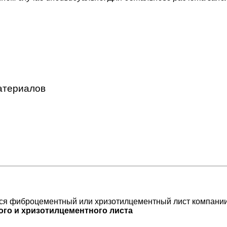
атериалов
я фиброцементный или хризотилцементный лист компани
ого и хризотилцементного листа