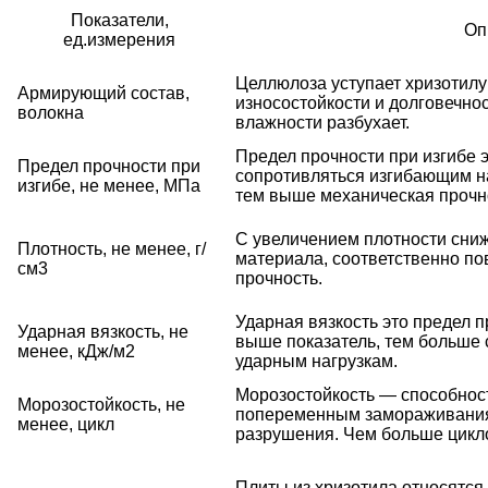
Показатели,
Оп
ед.измерения
Целлюлоза уступает хризотилу
Армирующий состав,
износостойкости и долговечно
волокна
влажности разбухает.
Предел прочности при изгибе 
Предел прочности при
сопротивляться изгибающим на
изгибе, не менее, МПа
тем выше механическая прочн
С увеличением плотности сниж
Плотность, не менее, г/
материала, соответственно п
см3
прочность.
Ударная вязкость это предел п
Ударная вязкость, не
выше показатель, тем больше
менее, кДж/м2
ударным нагрузкам.
Морозостойкость — способнос
Морозостойкость, не
попеременным замораживания
менее, цикл
разрушения. Чем больше цикло
Плиты из хризотила относятся