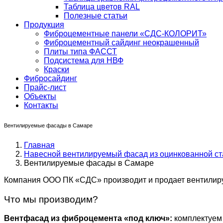
Таблица цветов RAL
Полезные статьи
Продукция
Фиброцементные панели «СДС-КОЛОРИТ»
Фиброцементный сайдинг неокрашенный
Плиты типа ФАССТ
Подсистема для НВФ
Краски
Фибросайдинг
Прайс-лист
Объекты
Контакты
Вентилируемые фасады в Самаре
Главная
Навесной вентилируемый фасад из оцинкованной ст
Вентилируемые фасады в Самаре
Компания ООО ПК «СДС» производит и продает вентилир
Что мы производим?
Вентфасад из фиброцемента «под ключ»:
комплектуем