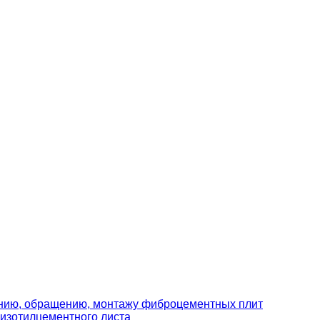
ению, обращению, монтажу фиброцементных плит
изотилцементного листа