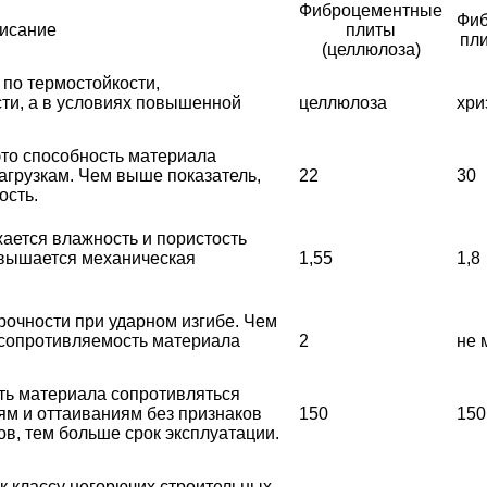
Фиброцементные
Фи
исание
плиты
пли
(целлюлоза)
 по термостойкости,
сти, а в условиях повышенной
целлюлоза
хри
это способность материала
грузкам. Чем выше показатель,
22
30
ость.
ается влажность и пористость
овышается механическая
1,55
1,8
рочности при ударном изгибе. Чем
 сопротивляемость материала
2
не 
ть материала сопротивляться
м и оттаиваниям без признаков
150
150
в, тем больше срок эксплуатации.
 к классу негорючих строительных