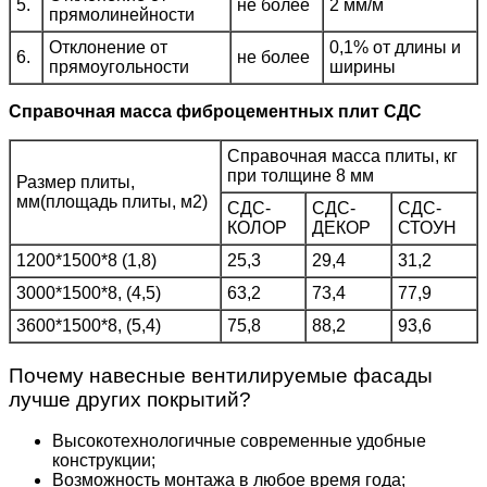
5.
не более
2 мм/м
прямолинейности
Отклонение от
0,1% от длины и
6.
не более
прямоугольности
ширины
Справочная масса фиброцементных плит СДС
Справочная масса плиты, кг
при толщине 8 мм
Размер плиты,
мм(площадь плиты, м2)
СДС-
СДС-
СДС-
КОЛОР
ДЕКОР
СТОУН
1200*1500*8 (1,8)
25,3
29,4
31,2
3000*1500*8, (4,5)
63,2
73,4
77,9
3600*1500*8, (5,4)
75,8
88,2
93,6
Почему навесные вентилируемые фасады
лучше других покрытий?
Высокотехнологичные современные удобные
конструкции;
Возможность монтажа в любое время года;