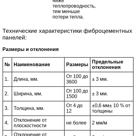
ниже
теплопроводность,
тем меньше
потери тепла.
Технические характеристики фиброцементных
панелей:
Размеры и отклонения
Предельные
№
Наименование
Размеры
отклонения
От 100 до
1.
Длина, мм.
± 3 мм.
3600
От 100 до
2.
Ширина, мм.
± 3 мм.
1500
От 4 до
±0,6 мм± 10 % от
3.
Толщина, мм.
12
толщины
Отклонение от
4.
не более
2 мм/м
плоскостности
Отклонение от