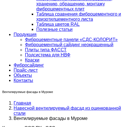
хранению, обращению, монтажу
фиброцементных плит
Таблица сравнения фиброцементного и
хризотилцементного листа
Таблица цветов RAL
Полезные статьи
Продукция
Фиброцементные панели «СДС-КОЛОРИТ»
Фиброцементный сайдинг неокрашенный
Плиты типа ФАССТ
Подсистема для НВФ
Краски
Фибросайдинг
Прайс-лист
Объекты
Контакты
Вентилируемые фасады в Муроме
Главная
Навесной вентилируемый фасад из оцинкованной
стали
Вентилируемые фасады в Муроме