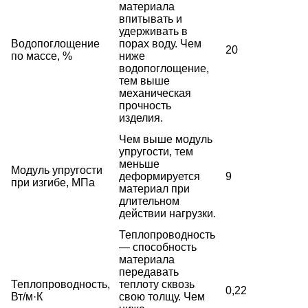
материала
впитывать и
удерживать в
Водопоглощение
порах воду. Чем
20
по массе, %
ниже
водопоглощение,
тем выше
механическая
прочность
изделия.
Чем выше модуль
упругости, тем
меньше
Модуль упругости
деформируется
9
при изгибе, МПа
материал при
длительном
действии нагрузки.
Теплопроводность
— способность
материала
передавать
Теплопроводность,
теплоту сквозь
0,22
Вт/м·К
свою толщу. Чем