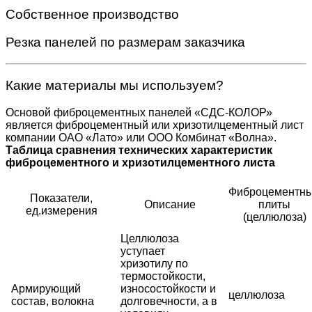
Собственное производство
Резка панелей по размерам заказчика
Какие материалы мы используем?
Основой фиброцементных панелей «СДС-КОЛОР»
является фиброцементный или хризотилцементный лист
компании ОАО «Лато» или ООО Комбинат «Волна».
Таблица сравнения технических характеристик
фиброцементного и хризотилцементного листа
Фиброцементн
Показатели,
Описание
плиты
ед.измерения
(целлюлоза)
Целлюлоза
уступает
хризотилу по
термостойкости,
Армирующий
износостойкости и
целлюлоза
состав, волокна
долговечности, а в