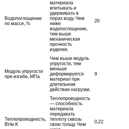
материала
впитывать и
удерживать в
Водопоглощение
порах воду. Чем
20
по массе, %
ниже
водопоглощение,
тем выше
механическая
прочность
изделия.
Чем выше модуль
упругости, тем
меньше
Модуль упругости
деформируется
9
при изгибе, МПа
материал при
длительном
действии нагрузки.
Теплопроводность
— способность
материала
передавать
Теплопроводность,
теплоту сквозь
0,22
Вт/м·К
свою толщу. Чем