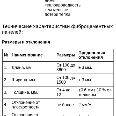
ниже
теплопроводность,
тем меньше
потери тепла.
Технические характеристики фиброцементных
панелей:
Размеры и отклонения
Предельные
№
Наименование
Размеры
отклонения
От 100 до
1.
Длина, мм.
± 3 мм.
3600
От 100 до
2.
Ширина, мм.
± 3 мм.
1500
От 4 до
±0,6 мм± 10 % от
3.
Толщина, мм.
12
толщины
Отклонение от
4.
не более
2 мм/м
плоскостности
Отклонение от