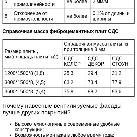
5.
не более
2 мм/м
прямолинейности
Отклонение от
0,1% от длины и
6.
не более
прямоугольности
ширины
Справочная масса фиброцементных плит СДС
Справочная масса плиты, кг
при толщине 8 мм
Размер плиты,
мм(площадь плиты, м2)
СДС-
СДС-
СДС-
КОЛОР
ДЕКОР
СТОУН
1200*1500*8 (1,8)
25,3
29,4
31,2
3000*1500*8, (4,5)
63,2
73,4
77,9
3600*1500*8, (5,4)
75,8
88,2
93,6
Почему навесные вентилируемые фасады
лучше других покрытий?
Высокотехнологичные современные удобные
конструкции;
Возможность монтажа в любое время года;