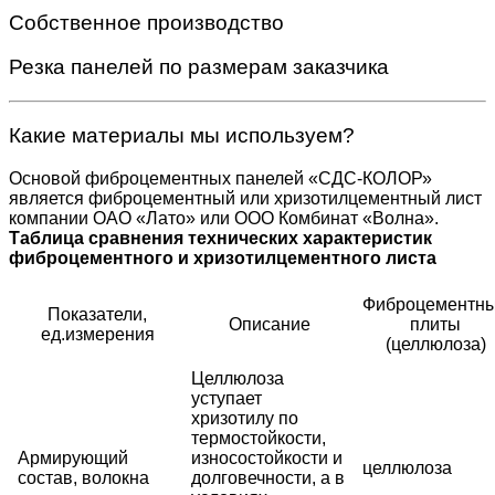
Собственное производство
Резка панелей по размерам заказчика
Какие материалы мы используем?
Основой фиброцементных панелей «СДС-КОЛОР»
является фиброцементный или хризотилцементный лист
компании ОАО «Лато» или ООО Комбинат «Волна».
Таблица сравнения технических характеристик
фиброцементного и хризотилцементного листа
Фиброцементн
Показатели,
Описание
плиты
ед.измерения
(целлюлоза)
Целлюлоза
уступает
хризотилу по
термостойкости,
Армирующий
износостойкости и
целлюлоза
состав, волокна
долговечности, а в