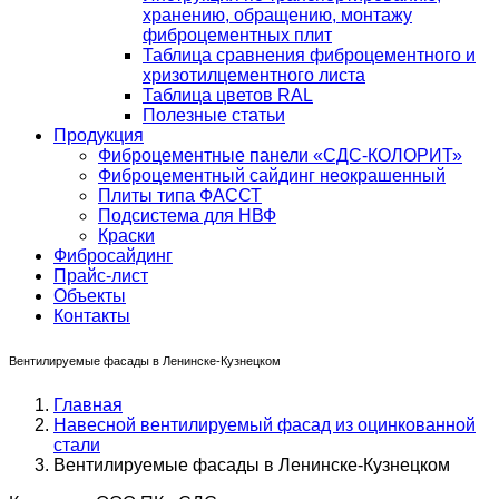
хранению, обращению, монтажу
фиброцементных плит
Таблица сравнения фиброцементного и
хризотилцементного листа
Таблица цветов RAL
Полезные статьи
Продукция
Фиброцементные панели «СДС-КОЛОРИТ»
Фиброцементный сайдинг неокрашенный
Плиты типа ФАССТ
Подсистема для НВФ
Краски
Фибросайдинг
Прайс-лист
Объекты
Контакты
Вентилируемые фасады в Ленинске-Кузнецком
Главная
Навесной вентилируемый фасад из оцинкованной
стали
Вентилируемые фасады в Ленинске-Кузнецком