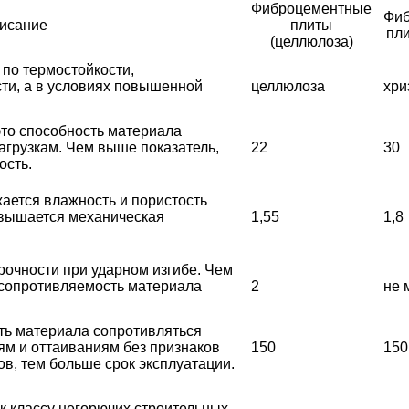
Фиброцементные
Фи
исание
плиты
пли
(целлюлоза)
 по термостойкости,
сти, а в условиях повышенной
целлюлоза
хри
это способность материала
грузкам. Чем выше показатель,
22
30
ость.
ается влажность и пористость
овышается механическая
1,55
1,8
рочности при ударном изгибе. Чем
 сопротивляемость материала
2
не 
ть материала сопротивляться
м и оттаиваниям без признаков
150
150
в, тем больше срок эксплуатации.
 к классу негорючих строительных