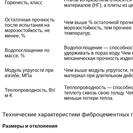
Горючесть, класс
материалов (НГ), а плиты из ц
Остаточная прочность
Чем выше % остаточной прочн
после испытания на
морозостойкость, тем прочнее
морозостойкость, не
температур.
менее, %
Водопоглощение — способност
Водопоглощение по
удерживать в порах воду. Чем
массе, %
механическая прочность издел
Модуль упругости при
Чем выше модуль упругости, 
изгибе, МПа
материал при длительном дейс
Теплопроводность — способно
Теплопроводность, Вт/
теплоту сквозь свою толщу. Ч
м·К
меньше потери тепла.
Технические характеристики фиброцементных 
Размеры и отклонения