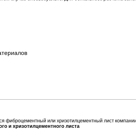
атериалов
я фиброцементный или хризотилцементный лист компани
ого и хризотилцементного листа