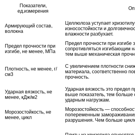
Показатели,
Оп
ед.измерения
Целлюлоза уступает хризотилу
Армирующий состав,
износостойкости и долговечно
волокна
влажности разбухает.
Предел прочности при изгибе 
Предел прочности при
сопротивляться изгибающим на
изгибе, не менее, МПа
тем выше механическая прочн
С увеличением плотности сниж
Плотность, не менее, г/
материала, соответственно п
см3
прочность.
Ударная вязкость это предел п
Ударная вязкость, не
выше показатель, тем больше
менее, кДж/м2
ударным нагрузкам.
Морозостойкость — способнос
Морозостойкость, не
попеременным замораживания
менее, цикл
разрушения. Чем больше цикло
Плиты из хризотила относятся