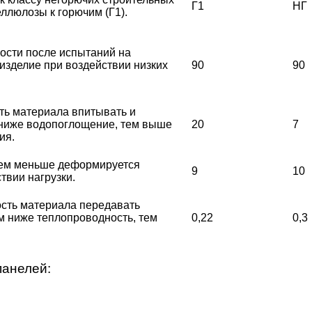
Г1
НГ
еллюлозы к горючим (Г1).
ости после испытаний на
 изделие при воздействии низких
90
90
ь материала впитывать и
 ниже водопоглощение, тем выше
20
7
ия.
тем меньше деформируется
9
10
твии нагрузки.
сть материала передавать
ем ниже теплопроводность, тем
0,22
0,3
панелей: