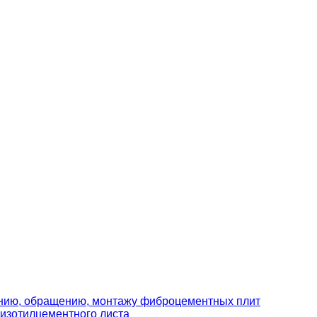
ению, обращению, монтажу фиброцементных плит
изотилцементного листа