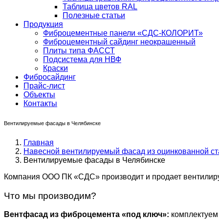
Таблица цветов RAL
Полезные статьи
Продукция
Фиброцементные панели «СДС-КОЛОРИТ»
Фиброцементный сайдинг неокрашенный
Плиты типа ФАССТ
Подсистема для НВФ
Краски
Фибросайдинг
Прайс-лист
Объекты
Контакты
Вентилируемые фасады в Челябинске
Главная
Навесной вентилируемый фасад из оцинкованной ст
Вентилируемые фасады в Челябинске
Компания ООО ПК «СДС» производит и продает вентилир
Что мы производим?
Вентфасад из фиброцемента «под ключ»:
комплектуем