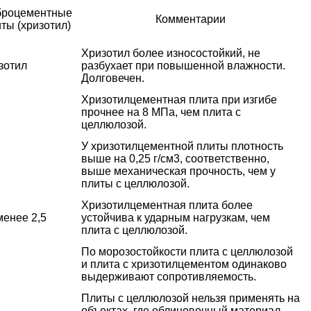
броцементные
Комментарии
ты (хризотил)
Хризотил более износостойкий, не
зотил
разбухает при повышенной влажности.
Долговечен.
Хризотилцементная плита при изгибе
прочнее на 8 МПа, чем плита с
целлюлозой.
У хризотилцементной плиты плотность
выше на 0,25 г/см3, соответственно,
выше механическая прочность, чем у
плиты с целлюлозой.
Хризотилцементная плита более
менее 2,5
устойчива к ударным нагрузкам, чем
плита с целлюлозой.
По морозостойкости плита с целлюлозой
и плита с хризотилцементом одинаково
выдерживают сопротивляемость.
Плиты с целлюлозой нельзя применять на
объектах, где облицовочный материал