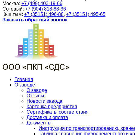
Москва:
+7 (499) 403-19-66
Сотовый:
+7 (904) 818-88-36
Кыштым:
+7 (35151) 496-88
,
+7 (35151) 495-65
Заказать обратный звонок
Главная
О заводе
О заводе
Отзывы
Новости завода
Карточка предприятия
Сертификаты соответствия
Доставка и оплата
Документы
Инструкция по транспортированию, хран
Таблица сравнения фиброцементного и хр