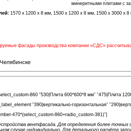
.
минеритными плитами с з
лей:
1570 х 1200 х 8 мм, 1500 x 1200 x 8 мм, 1500 x 3000 x 
ируемые фасады производства компании «СДС» рассчитыва
 Челябинске
elect_custom-860 "530|Плита 600*600*8 мм" "475|Плита 120
_label_element "390|вертикально-горизонтальная" "290|верт
number-470*(select_custom-860+radio_custom-381)"]
стройства вентфасада. Для определения более точных 
ом случае индивидуально. Для детального расчёта запол