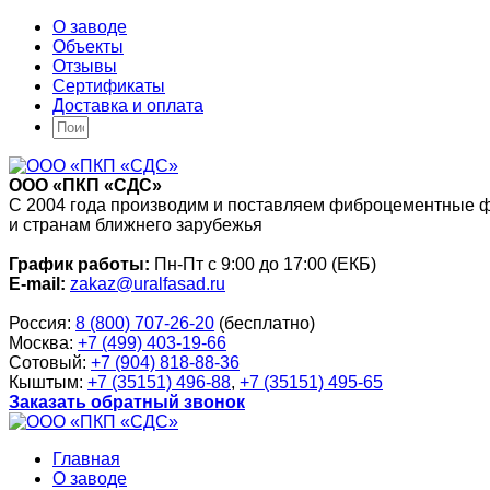
О заводе
Объекты
Отзывы
Сертификаты
Доставка и оплата
ООО «ПКП «СДС»
С 2004 года производим и поставляем фиброцементные 
и странам ближнего зарубежья
График работы:
Пн-Пт с 9:00 до 17:00 (ЕКБ)
E-mail:
zakaz@uralfasad.ru
Россия:
8 (800) 707-26-20
(бесплатно)
Москва:
+7 (499) 403-19-66
Сотовый:
+7 (904) 818-88-36
Кыштым:
+7 (35151) 496-88
,
+7 (35151) 495-65
Заказать обратный звонок
Главная
О заводе