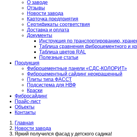
О заводе
Отзывы
Новости завода
Карточка предприятия
Сертификаты соответствия
Доставка и оплата
Документы
Инструкция по транспортированию, хран
Таблица сравнения фиброцементного и хр
Таблица цветов RAL
Полезные статьи
Продукция
Фиброцементные панели «СДС-КОЛОРИТ»
Фиброцементный сайдинг неокрашенный
Плиты типа ФАССТ
Подсистема для НВФ
Краски
Фибросайдинг
Прайс-лист
Объекты
Контакты
Главная
Новости завода
Яркий получился фасад у детского садика!