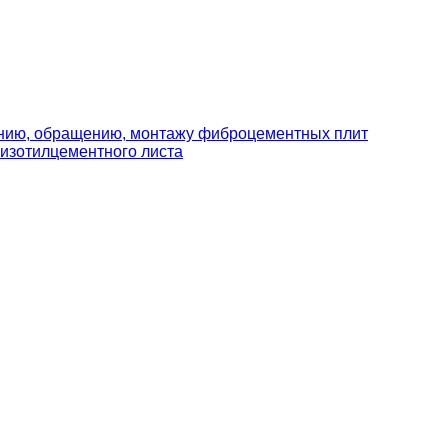
ению, обращению, монтажу фиброцементных плит
изотилцементного листа