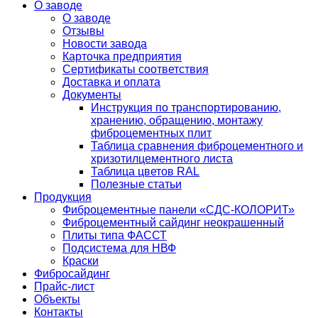
О заводе
О заводе
Отзывы
Новости завода
Карточка предприятия
Сертификаты соответствия
Доставка и оплата
Документы
Инструкция по транспортированию,
хранению, обращению, монтажу
фиброцементных плит
Таблица сравнения фиброцементного и
хризотилцементного листа
Таблица цветов RAL
Полезные статьи
Продукция
Фиброцементные панели «СДС-КОЛОРИТ»
Фиброцементный сайдинг неокрашенный
Плиты типа ФАССТ
Подсистема для НВФ
Краски
Фибросайдинг
Прайс-лист
Объекты
Контакты