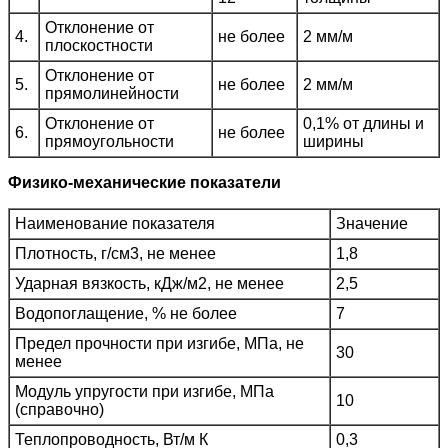
Отклонение от
4.
не более
2 мм/м
плоскостности
Отклонение от
5.
не более
2 мм/м
прямолинейности
Отклонение от
0,1% от длины и
6.
не более
прямоугольности
ширины
Физико-механические показатели
Наименование показателя
Значение
Плотность, г/см3, не менее
1,8
Ударная вязкость, кДж/м2, не менее
2,5
Водопоглащение, % не более
7
Предел прочности при изгибе, МПа, не
30
менее
Модуль упругости при изгибе, МПа
10
(справочно)
Теплопроводность, Вт/м К
0,3