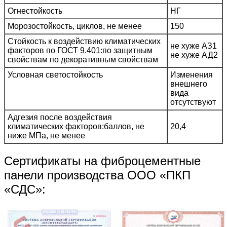
Огнестойкость
НГ
Морозостойкость, циклов, не менее
150
Стойкость к воздействию климатических
не хуже АЗ1
факторов по ГОСТ 9.401:по защитным
не хуже АД2
свойствам по декоративным свойствам
Условная светостойкость
Изменения
внешнего
вида
отсутствуют
Адгезия после воздействия
климатических факторов:баллов, не
20,4
ниже МПа, не менее
Сертификаты на фиброцементные
панели производства ООО «ПКП
«СДС»: