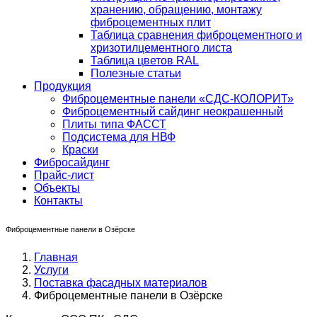
хранению, обращению, монтажу
фиброцементных плит
Таблица сравнения фиброцементного и
хризотилцементного листа
Таблица цветов RAL
Полезные статьи
Продукция
Фиброцементные панели «СДС-КОЛОРИТ»
Фиброцементный сайдинг неокрашенный
Плиты типа ФАССТ
Подсистема для НВФ
Краски
Фибросайдинг
Прайс-лист
Объекты
Контакты
Фиброцементные панели в Озёрске
Главная
Услуги
Поставка фасадных материалов
Фиброцементные панели в Озёрске