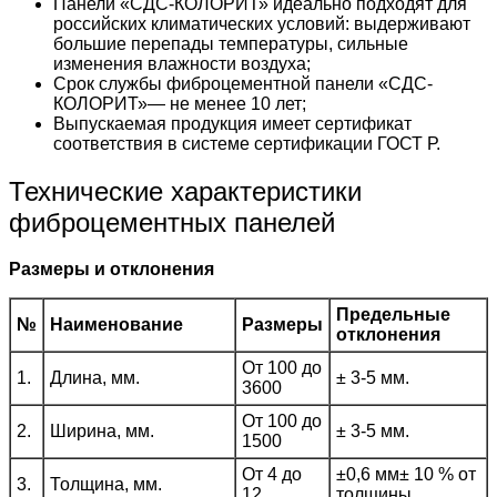
Панели «СДС-КОЛОРИТ» идеально подходят для
российских климатических условий: выдерживают
большие перепады температуры, сильные
изменения влажности воздуха;
Срок службы фиброцементной панели «СДС-
КОЛОРИТ»— не менее 10 лет;
Выпускаемая продукция имеет сертификат
соответствия в системе сертификации ГОСТ Р.
Технические характеристики
фиброцементных панелей
Размеры и отклонения
Предельные
№
Наименование
Размеры
отклонения
От 100 до
1.
Длина, мм.
± 3-5 мм.
3600
От 100 до
2.
Ширина, мм.
± 3-5 мм.
1500
От 4 до
±0,6 мм± 10 % от
3.
Толщина, мм.
12
толщины